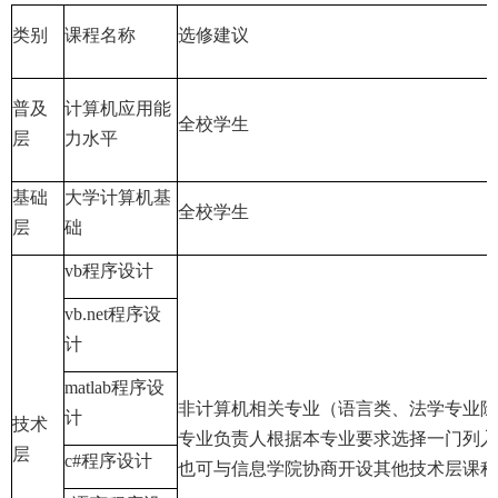
类别
课程名称
选修建议
普及
计算机应用能
全校学生
层
力水平
基础
大学计算机基
全校学生
层
础
vb程序设计
vb.net程序设
计
matlab程序设
非计算机相关专业（语言类、法学专业除
计
技术
专业负责人根据本专业要求选择一门列入
层
c#程序设计
也可与信息学院协商开设其他技术层课程