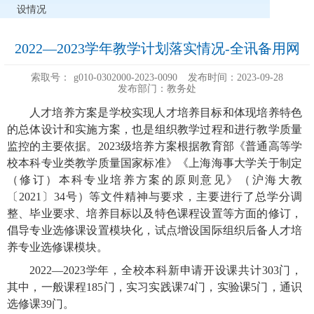
设情况
2022—2023学年教学计划落实情况-全讯备用网
索取号：
g010-0302000-2023-0090
发布时间：2023-09-28
发布部门：教务处
人才培养方案是学校实现人才培养目标和体现培养特色
的总体设计和实施方案，也是组织教学过程和进行教学质量
监控的主要依据。
2023
级培养方案根据教育部《普通高等学
校本科专业类教学质量国家标准》《上海海事大学关于制定
（修订）本科专业培养方案的原则意见》（沪海大教
〔
2021
〕
34
号）等文件精神与要求，主
要进行了总学分调
整、毕业要求、培养目标以及特色课程设置等方面的修订，
倡导
专业选修课设置模块化，试点
增设国际组织后备人才培
养专业选修课模块
。
2022
—
2023
学年，全校本科新申请开设课共计
303
门，
其中，一般课程
185
门，实习实践课
74
门，实验课
5
门，通识
选修课
39
门。