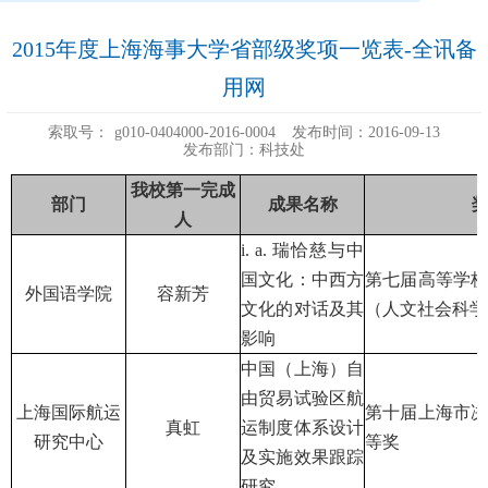
2015年度上海海事大学省部级奖项一览表-全讯备
用网
索取号：
g010-0404000-2016-0004
发布时间：2016-09-13
发布部门：科技处
我校第一完成
部门
成果名称
人
i. a. 瑞恰慈与中
国文化：中西方
第七届高等学
外国语学院
容新芳
文化的对话及其
（人文社会科学
影响
中国（上海）自
由贸易试验区航
上海国际航运
第十届上海市
真虹
运制度体系设计
研究中心
等奖
及实施效果跟踪
研究