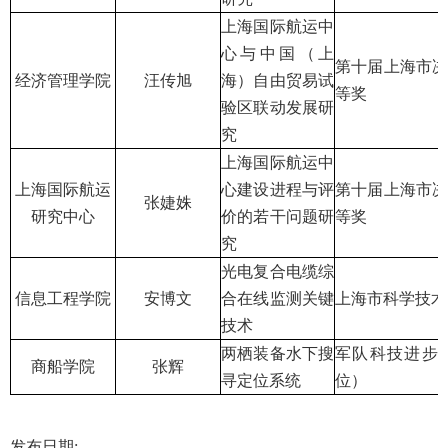
上海国际航运中
心与中国（上
第十届上海市
经济管理学院
汪传旭
海）自由贸易试
等奖
验区联动发展研
究
上海国际航运中
上海国际航运
心建设进程与评
第十届上海市
张婕姝
研究中心
价的若干问题研
等奖
究
光电复合电缆综
信息工程学院
安博文
合在线监测关键
上海市科学技术
技术
两栖装备水下搜
军队科技进步
商船学院
张辉
寻定位系统
位）
发布日期: