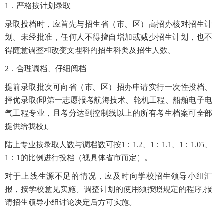
1
．严格按计划录取
录取投档时，应首先与招生省（市、区）高招办核对招生计
划。未经批准，任何人不得擅自增加或减少招生计划，也不
得随意调整和改变文理科的招生科类及招生人数。
2
．合理调档、仔细阅档
提前录取批次可向省（市、区）招办申请实行一次性投档、
择优录取
(
即第一志愿报考航海技术、轮机工程、船舶电子电
气工程专业，且考分达到控制线以上的所有考生档案可全部
提供给我校
)
。
陆上专业按录取人数与调档数可按
1
：
1.2
、
1
：
1.1
、
1
：
1.05
、
1
：
1
的比例进行投档（视具体省市而定）。
对于上线生源不足的情况，应及时向学校招生领导小组汇
报，按学校意见实施。调整计划的使用须按照规定的程序
,
报
请招生领导小组讨论决定后方可实施。