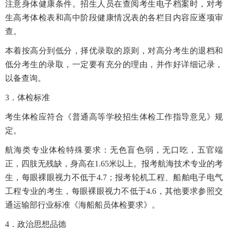
注意身体健康条件。招生人员在查阅考生电子档案时，对考
生高考体检表和高中阶段健康情况表的各栏目内容应逐项审
查。
本着按高分到低分，择优录取的原则，对高分考生的退档和
低分考生的录取，一定要有充分的理由，并作好详细记录，
以备查询。
3
．体检标准
考生体检应符合《普通高等学校招生体检工作指导意见》规
定。
航海类专业体检特殊要求：无色盲色弱，无口吃，五官端
正，四肢无残缺，身高在
1.65
米以上。报考航海技术专业的考
生，每眼裸眼视力不低于
4.7
；报考轮机工程、船舶电子电气
工程专业的考生，每眼裸眼视力不低于
4.6
，其他要求参照交
通运输部行业标准《海船船员体检要求》。
4
．政治思想品德