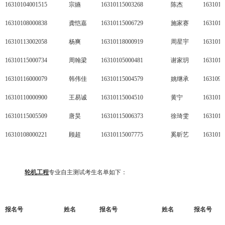
16310104001515
宗嬿
16310115003268
陈杰
1631010
16310108000838
龚恺嘉
16310115006729
施家赛
1631011
16310113002058
杨爽
16310118000919
周星宇
1631011
16310115000734
周翰梁
16310105000481
谢家玥
1631011
16310116000079
韩伟佳
16310115004579
姚继承
1631093
16310110000900
王易诚
16310115004510
黄宁
1631010
16310115005509
唐昊
16310115006373
徐琦雯
1631010
16310108000221
顾超
16310115007775
奚昕艺
1631011
轮机工程
专业自主测试考生名单如下：
报名号
姓名
报名号
姓名
报名号