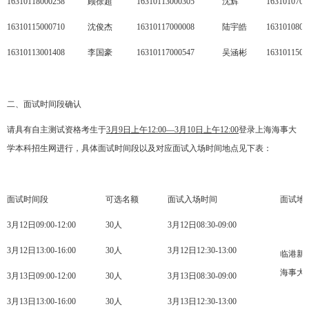
16310118000258
顾徐超
16310113000305
沈辉
1631010700
16310115000710
沈俊杰
16310117000008
陆宇皓
1631010800
16310113001408
李国豪
16310117000547
吴涵彬
1631011500
二、面试时间段确认
请具有自主测试资格考生于
3月9日上午12:00—3月10日上午12:00
登录上海海事大
学本科招生网进行
，具体面试时间段以及对应面试入场时间地点见下表：
面试时间段
可选名额
面试入场时间
面试地
3月12日09:00-12:00
30人
3月12日08:30-09:00
3月12日13:00-16:00
30人
3月12日12:30-13:00
临港新城
海事大
3月13日09:00-12:00
30人
3月13日08:30-09:00
3月13日13:00-16:00
30人
3月13日12:30-13:00