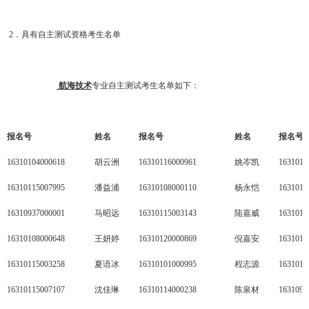
2．具有自主测试资格考生名单
航海技术
专业自主测试考生名单如下：
报名号
姓名
报名号
姓名
报名号
16310104000618
胡云洲
16310116000961
姚岑凯
1631011
16310115007995
潘益浦
16310108000110
杨永恺
1631011
16310937000001
马昭远
16310115003143
陆嘉威
1631010
16310108000648
王妍婷
16310120000869
倪嘉安
1631011
16310115003258
夏语冰
16310101000995
程志源
1631011
16310115007107
沈佳琳
16310114000238
陈泉材
1631093