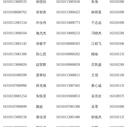
16310113000535
徐悦怡
16310115005636
朱海
1631010800
16310108000762
张智寅
16310115006425
林雨晨
1631010900
16310112001534
许佳伟
16310116000773
干志远
1631010900
16310113000104
施尤杰
16310118000253
冯锴杰
1631023000
16310113001145
张敬宇
16310106000503
江程飞
1631010400
16310115001300
田心思
16310109000202
顾瑜
1631011500
16310113000026
赵荣辉
16310109000859
庄凯盛
1631023000
16310101000599
梁寒钰
16310115000611
王强
1631011000
16310107000996
薛兆瀚
16310115007445
蔡心诚
1631011500
16310230001254
朱陈昊
16310105000853
吴浩沧
1631093700
16310107000699
颜超
16310107001306
吴霏
1631010800
16310115000159
唐佳清
16310112001486
郁俊杰
1631011200