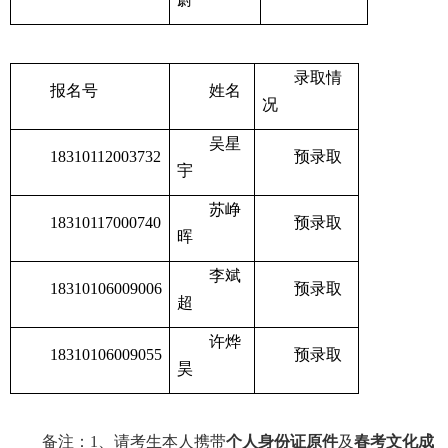
录取情
报名号
姓名
况
吴星
18310112003732
预录取
宇
苏峥
18310117000740
预录取
晖
李斌
18310106009006
预录取
超
许烨
18310106009055
预录取
昊
备注：1、
请考生本人携带
个人身份证原件
及
春考文化成