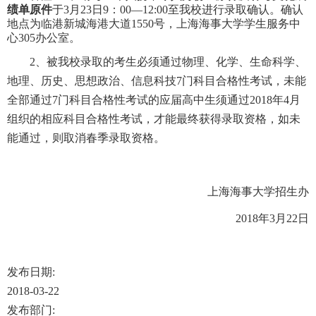
绩单原件
于
3
月
23
日
9
：
00—12:00
至我校进行录取确认。确认
地点为临港新城海港大道
1550
号，上海海事大学学生服务中
心
305
办公室。
2
、被我校录取的考生必须通过物理、化学、生命科学、
地理、历史、思想政治、信息科技
7
门科目合格性考试，未能
全部通过
7
门科目合格性考试的应届高中生须通过
2018
年
4
月
组织的相应科目合格性考试，才能最终获得录取资格，如未
能通过，则取消春季录取资格。
上海海事大学招生办
2018年3月22日
发布日期:
2018-03-22
发布部门: