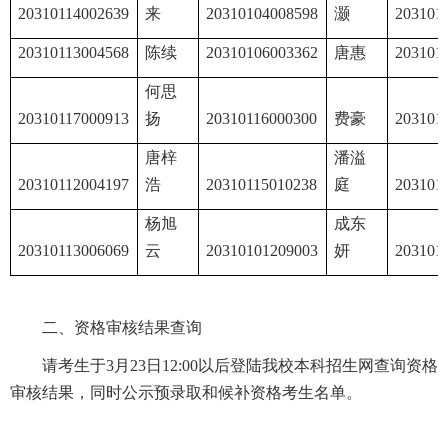
20310114002639
来
20310104008598
灏
203101
20310113004568
陈续
20310106003362
唐惠
203101
何思
20310117000913
扬
20310116000300
费豪
203101
唐梓
潘溢
20310112004197
浩
20310115010238
庭
203101
杨旭
成东
20310113006069
云
20310101209003
妍
203101
二、资格审核结果查询
请考生于3月23日12:00以后登陆我校本科招生网查询资格
审核结果，同时公示预录取和候补资格考生名单。