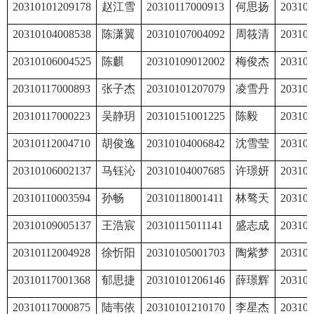
20310101209178
赵江雪
20310117000913
何思扬
203101
20310104008538
陈潇翼
20310107004092
周筱清
203101
20310106004525
陈麒
20310109012002
梅俊杰
203101
20310117000893
张子杰
20310101207079
凌雪丹
203101
20310117000223
吴静玥
20310151001225
陈毅
203101
20310112004710
胡俊逸
20310104006842
沈雪莹
203101
20310106002137
马钰沁
20310104007685
许璟妍
203101
20310110003594
孙畅
20310118001411
林骜天
203101
20310109005137
王浩宸
20310115011141
盛志成
203101
20310112004928
徐忻阳
20310105001703
陶紫梦
203101
20310117001368
郁思捷
20310101206146
薛璟辉
203101
20310117000875
陆韦依
20310101210170
李星杰
203101