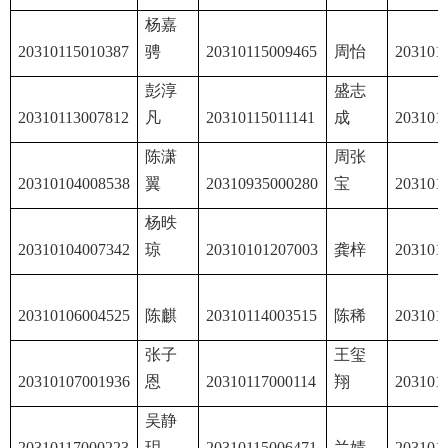
杨嘉
20310115010387
骋
20310115009465
周怡
203101
彭淳
盛志
20310113007812
凡
20310115011141
成
203101
陈潇
周张
20310104008538
翼
20310935000280
宝
203101
杨昳
20310104007342
琼
20310101207003
龚梓
203101
20310106004525
陈麒
20310114003515
陈稀
203101
张子
王玺
20310107001936
恩
20310117000114
翔
203101
吴静
20310117000223
玥
20310115006471
兰婧
203101