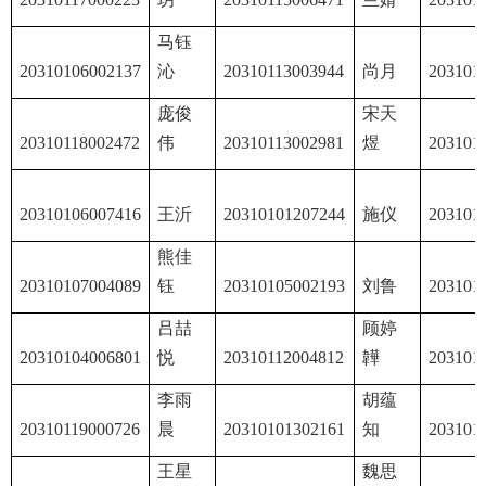
马钰
20310106002137
沁
20310113003944
尚月
203101
庞俊
宋天
20310118002472
伟
20310113002981
煜
203101
20310106007416
王沂
20310101207244
施仪
203101
熊佳
20310107004089
钰
20310105002193
刘鲁
203101
吕喆
顾婷
20310104006801
悦
20310112004812
韡
203101
李雨
胡蕴
20310119000726
晨
20310101302161
知
203101
王星
魏思