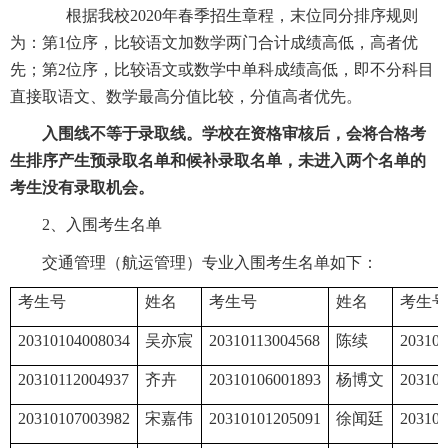
根据我校
2020
年春季招生章程，末位同分排序规则
为：第
1
位序，比较语文加数学两门合计成绩高低，高者优
先；第
2
位序，比较语文或数学中单科成绩高低，即不分科目
直接取语文、数学最高分值比较，分值高者优先。
入围线不等于录取线。学校在资格审核后，会将合格考
生排序产生预录取名单和候补录取名单，未进入两个名单的
考生没有录取机会。
2
、入围考生名单
交通管理（航运管理）专业入围考生名单如下：
考生号
姓名
考生号
姓名
考生号
20310104008034
吴亦宸
20310113004568
陈续
203101
20310112004937
齐卉
20310106001893
杨博文
203101
20310107003982
宋嘉伟
20310101205091
徐闻廷
203101