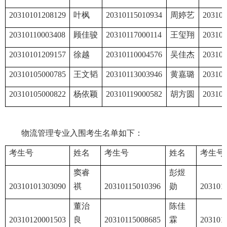
20310101208129
叶枫
20310115010934
周婷艺
203101
20310110003408
顾佳骏
20310117000114
王玺翔
203101
20310101209157
徐越
20310110004576
吴佳杰
203101
20310105000785
王文韬
20310113003946
黄嘉璐
203101
20310105000822
杨依颖
20310119000582
胡方圆
203101
物流管理专业入围考生名单如下：
考生号
姓名
考生号
姓名
考生号
窦睿
彭煜
20310101303090
祺
20310115010396
勋
203101
董治
陈佳
20310120001503
良
20310115008685
霖
203101