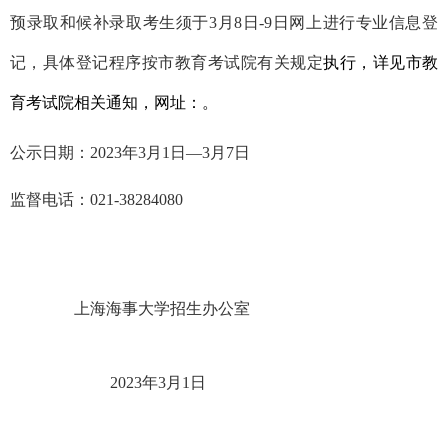
预录取和候补录取考生须于
3月8日-9日网上进行专业信息登
记，具体登记程序按市教育考试院有关规定
执行，详见市教
育考试院相关通知，网址：
。
公示日期：
202
3
年
3月
1
日
—3月
7
日
监督电话：
021-38284080
上海海事大学招生
办公室
202
3
年
3月
1
日