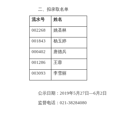
二、拟录取名单
流水号
姓名
002268
姚圣林
001843
杨玉婷
000402
唐德兵
001286
王蓉
003093
李雪丽
公示日期：
2019
年
5
月
27
日—
6
月
2
日
监督电话：
021-38284080