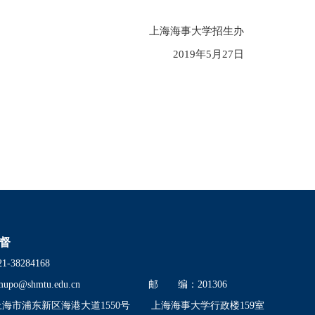
上海海事大学招生办
2019
年
5
月
27
日
督
38284168
mupo@shmtu.edu.cn
邮 编：201306
市浦东新区海港大道1550号
上海海事大学行政楼159室