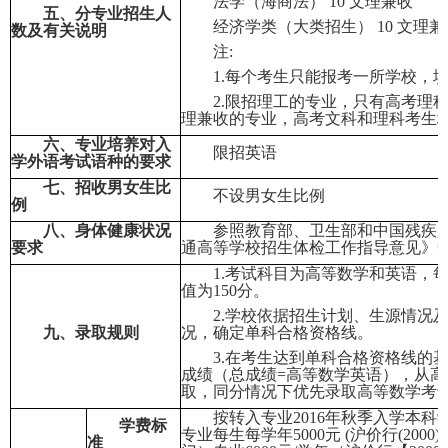
法学（海商法）
10
文理兼收
五、分专业招生人
经济学类（大类招生）
10
文理兼
数及有关说明
注
:
1.
每个考生只能报考一所学校，
2.
限招理工的专业，只有高考理
理兼收的专业，高考文科和理科考生
六、专业培养对入
限招英语
学外语考试语种的要求
七、招收男女生比
不设男女生比例
例
八、身体健康状况
参照教育部、卫生部和中国残疾
要求
通高等学校招生体检工作指导意见》
1.
考试科目为高等数学和英语，
值为
150
分。
2.
学校依据招生计划、生源情况
九、录取规则
况，确定单科合格资格线。
3.
在考生达到单科合格资格线的
成绩（总成绩
=
高等数学
英语），从高
取，同分情况下优先录取高等数学考
按转入专业
2016
年秋季入学本科
学费标
专业每生每学年
5000
元
(
沪价行
(2000)
准