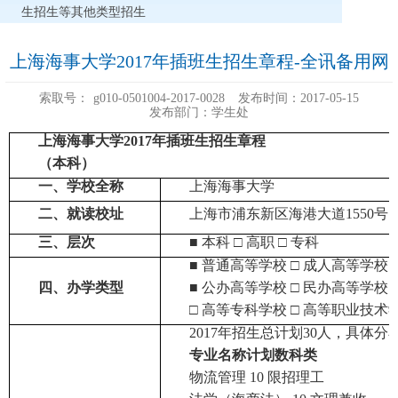
生招生等其他类型招生
上海海事大学2017年插班生招生章程-全讯备用网
索取号：
g010-0501004-2017-0028
发布时间：2017-05-15
发布部门：学生处
上海海事大学
2017
年插班生招生章程
（本科）
一、学校全称
上海海事大学
二、就读校址
上海市浦东新区海港大道
1550
号
三、层次
■
本科
□
高职
□
专科
■
普通高等学校
□
成人高等学校
四、办学类型
■
公办高等学校
□
民办高等学校
□
高等专科学校
□
高等职业技术
2017
年招生总计划
30
人，具体分
专业名称
计划数
科类
物流管理
10
限招理工