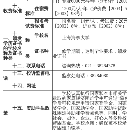
门）专业
6000
元
/
学年（沪价行【
2000
十、
住宿费
1200
元
/
人
·
年（沪价费【
2003
】
56
收费标准
标准
【
2003
】
93
号）
报名考
报名费：
14
元
/
人，考试费：
26
元
/
试费标准
【
2002
】
8
号、沪财预【
2002
】
8
号）
十
学校名
上海海事大学
一、颁发
称
学历证书
的学校名
证书种
修学期满，达到毕业要求，颁发
称及证书
类
业证书
种类
十二、联系电话
咨询热线：
021
－
38284378
十三、投诉监督电
监察处电话：
38284080
话
十四、网址
学校认真执行国家和本市相关学
录取的家庭经济困难学生可通过
“
绿色
学后可按规定申请国家奖学金、国家
十五、资助学生政
奖学金、国家助学金、国家助学贷款
策
殊困难补助和学费减免等。同时，学
社会、团体、企业、好心人等多种校
帮困基金。学校承诺：确保被本校录
济困难而辍学。