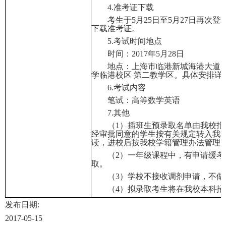
4.
准考证下载
考生于
5
月
25
日至
5
月
27
日再次登
下载准考证。
5.
考试时间地点
时间：
2017
年
5
月
28
日
地点：上海市临港新城海港大道
1
学临港校区
第二教学区。具体安排详
6.
考试内容
笔试：高等数学
英语
7.
其他
（
1
）插班生预录取名单由我校报
经审批同意的学生按有关规定转入我
读，进校后按我校学籍管理办法管理
（
2
）一年级课程中，有申请缓考
取。
（
3
）学校不接收调剂申请，不做
（
4
）拟录取考生将在我校本科招
发布日期:
2017-05-15