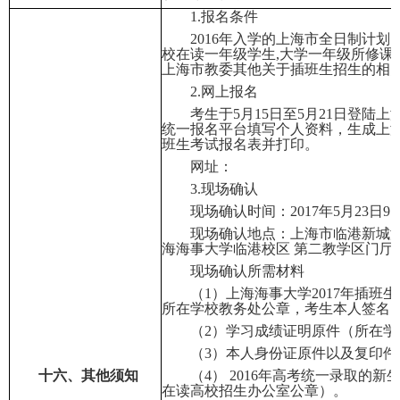
1.
报名条件
2016
年入学的上海市全日制计划
校在读一年级学生
,
大学一年级所修课
上海市教委其他关于插班生招生的相
2.
网上报名
考生于
5
月
15
日至
5
月
21
日登陆上
统一报名平台填写个人资料，生成上
班生考试报名表并打印。
网址：
3.
现场确认
现场确认时间：
2017
年
5
月
23
日
9
现场确认地点：上海市临港新城
海海事大学临港校区
第二教学区门厅
现场确认所需材料
（
1
）上海海事大学
2017
年插班生
所在学校教务处公章，考生本人签名
（
2
）学习成绩证明原件（所在学
（
3
）本人身份证原件以及复印件
十六、其他须知
（
4
）
2016
年高考统一录取的新
在读高校招生办公室公章）。