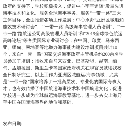
政府的支持下，学校积极投入，促进中心牢牢追随“发展先进
海事技术和文化、服务全球海事事务、服务“一带一路”三大
主体目标，全面推进各项工作发展：中心承办“亚洲区域船舶
能效技术研讨会”、“
‘一带一路
’
高级海事管理人员培训”、“
‘一
带一路
’
路航运公司高级管理人员培训”和“2019全球绿色航运
高峰论坛”等各类国际专业研讨会；在中国、印度、马来西
亚、缅甸、柬埔寨等地举办海事能力建设培训项目共计10
个，来自
“一带一路”
国家交通海事政府主管机关约200
余名学
员参加了培训；招收来自马来西亚、巴基斯坦、越南、缅
甸、孟加拉国、斯里兰卡等国家政府机关在职官员就读我校
全日制研究生。以上工作为亚洲区域航运
/
海事领域，尤其
是
“一带一路”
国家培养了一批高层次、专业化的国际海事人
才，也有效传播了中国航运海事技术和中国航运文化，促进
学校进一步成为全球航运海事教育基地，进一步夯实上海乃
至中国在国际海事界的地位和基础。
发布日期: