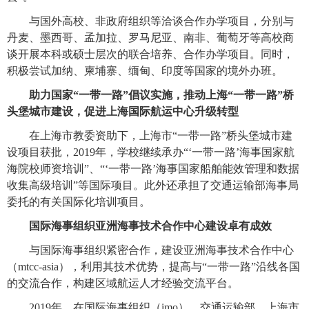
与国外高校、非政府组织等洽谈合作办学项目，分别与
丹麦、墨西哥、孟加拉、罗马尼亚、南非、葡萄牙等高校商
谈开展本科或硕士层次的联合培养、合作办学项目。同时，
积极尝试加纳、柬埔寨、缅甸、印度等国家的境外办班。
助力国家“一带一路”倡议实施，推动上海“一带一路”桥
头堡城市建设，促进上海国际航运中心升级转型
在上海市教委资助下，上海市“一带一路”桥头堡城市建
设项目获批，2019年，学校继续承办“‘一带一路
’
海事国家航
海院校师资培训”、“‘一带一路
’
海事国家船舶能效管理和数据
收集高级培训”等国际项目。此外还承担了交通运输部海事局
委托的有关国际化培训项目。
国际海事组织亚洲海事技术合作中心建设卓有成效
与国际海事组织紧密合作，建设亚洲海事技术合作中心
（mtcc-asia），利用其技术优势，提高与“一带一路
”
沿线各国
的交流合作，构建区域航运人才经验交流平台。
2019
年，在国际海事组织（imo）、交通运输部、上海市