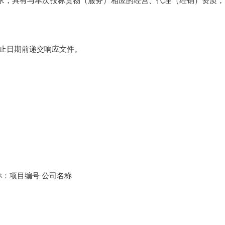
求，具有与本次投标货物（服务）相应的经营、代理（经销）资质
止日期前递交响应文件。
称：
项目编号
公司名称