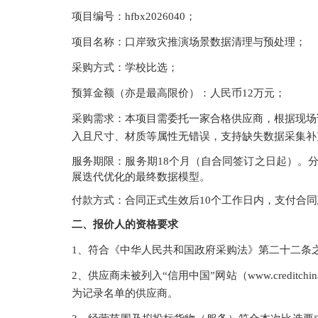
项目编号：
hfbx2026040
；
项目名称：
口岸致灾推演场景数据清理与预处理
；
采购方式：
学校比选
；
预算金额（亦是最高限价）：
人民币
12
万元；
采购需求：
本项目
需委托一家合格供应商，根据现场
入且尺寸、材质等属性无错误，支持缺失数据采集补
服务期限：服务期
18个月（自合同签订之日起）。
展迭代优化的最终数据模型。
付款方式：合同正式生效后
1
0个工作日内，支付合
二、报价人的资格要求
1、符合《中华人民共和国政府采购法》第二十二条
2、供应商未被列入“信用中国”网站（www.creditc
为记录名单的供应商。