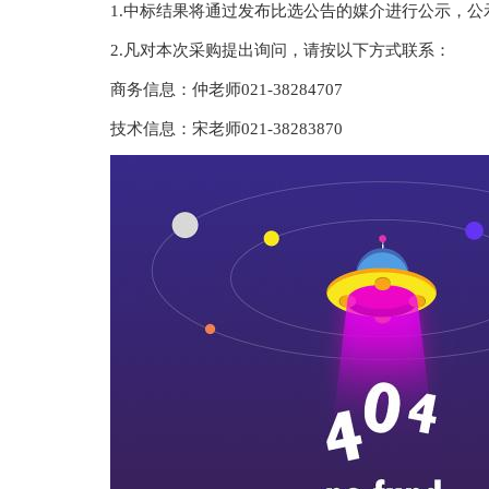
1.中标结果将通过发布比选公告的媒介进行公示，
2.
凡对本次采购提出询问，请按以下方式联系：
商务信息：仲老师
021-38284707
技术信息：
宋
老师
021-38283870