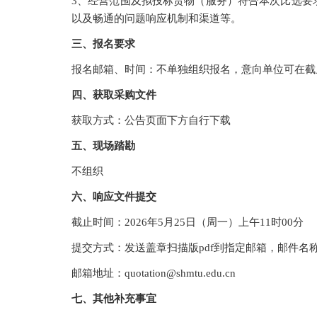
3、经营范围及拟投标货物（服务）符合本次比选要
以及畅通的问题响应机制和渠道等。
三、报名要求
报名邮箱、时间：不单独组织报名，意向单位可在截
四、获取采购文件
获取方式：公告页面下方自行下载
五、现场踏勘
不组织
六、响应文件提交
截止
时间：
2026年
5
月
25
日（周
一
）
上午
11时00分
提交方式：发送盖章扫描版
pdf到指定邮箱，邮件名
邮箱地址：
quotation@shmtu.edu.cn
七、其他补充事宜