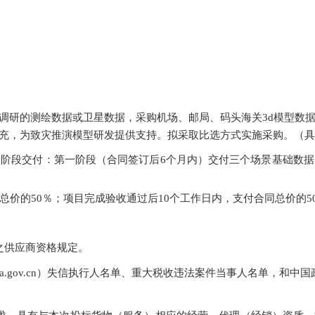
调研的测绘数据或卫星数据，采购机场、邮局、码头海关
3d模型数
充，为致灾推演模型研发提供支持。
拟采取比选方式实施采购。（具
分阶段交付：第一阶段（合同签订后6个月内）交付三个场景基础数据
同总价的
5
0％；
项目完成
验收通过后
1
0个工作日内，支付合同总价的
5
之供应商资格规定。
hina.gov.cn）失信执行人名单、重大税收违法案件当事人名单，和中国政