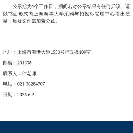
公示期
为
个工作日，期间
若对公示结果有任何异议，请
1
以书面形式向上海海事大学
采购与招投标管理中心
提出质
疑，质疑文件需加盖公章。
地址：上海市海港大道
号行政楼
室
1550
109
邮编：
201306
联系人：仲老师
电话：
021-3828
4707
日期：
202
6.6.9