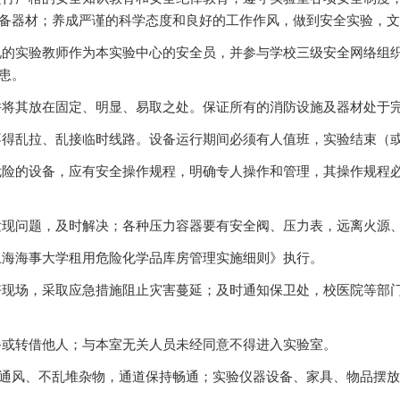
备器材；养成严谨的科学态度和良好的工作作风，做到安全实验，文
况的实验教师作为本实验中心的安全员，并参与学校三级安全网络组
患。
并将其放在固定、明显、易取之处。保证所有的消防设施及器材处于
不得乱拉、乱接临时线路。设备运行期间必须有人值班，实验结束（
危险的设备，应有安全操作规程，明确专人操作和管理，其操作规程
发现问题，及时解决；各种压力容器要有安全阀、压力表，远离火源
上海海事大学租用危险化学品库房管理实施细则》执行。
好现场，采取应急措施阻止灾害蔓延；及时通知保卫处，校医院等部
备或转借他人；与本室无关人员未经同意不得进入实验室。
通风、不乱堆杂物，通道保持畅通；实验仪器设备、家具、物品摆放