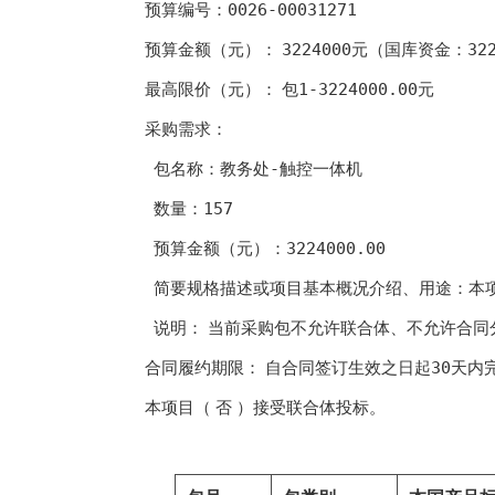
0026-00031271
预算编号：
3224000元
国库资金：32
预算金额（元）：
（
包1-3224000.00元
最高限价（元）：
采购需求：
教务处-触控一体机
包名称：
157
数量：
3224000.00
预算金额（元）：
本
简要规格描述或项目基本概况介绍、用途：
当前采购包不允许联合体、不允许合同
说明：
自合同签订生效之日起30天内
合同履约期限：
否
本项目（
）接受联合体投标。