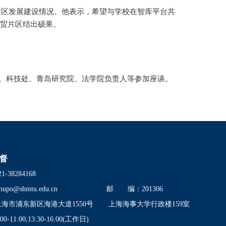
片区发展建设情况。他表示，希望与学校在智库平台共
贸片区结出硕果。
室、科技处、青岛研究院、法学院负责人等参加座谈。
督
38284168
mupo@shmtu.edu.cn
邮 编：201306
市浦东新区海港大道1550号
上海海事大学行政楼159室
11:00,13:30-16:00(工作日)