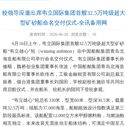
校领导应邀出席韦立国际集团首艘32.5万吨级超大
型矿砂船命名交付仪式-全讯备用网
发布时间：2026-06-20
浏览次数：
10
6月16日上午，韦立国际集团首艘32.5万吨级超大型矿砂
船“韦立雄心”轮（winning ambition）在中国船舶集团青岛北
海造船有限公司举行命名交付仪式。韦立国际集团董事长孙
修顺，魏桥创业集团董事长张波，中国船舶集团青岛北海造
船有限公司董事长欧传杰，工银金融租赁有限公司副总裁王
振勇，烟台港集团董事长刘国田，学校副校长施欣等共同出
席启航仪式，并在船长、轮机长的陪同下登轮参观。
“韦立雄心”轮总长330米，型宽60米，型深30.5米，载重
吨32.5万吨，续航力37,000海里，船舶能效设计指数满足第三
阶段最高标准。该船配置12,000立方米甲醇燃料舱，与燃油舱
相互独立，未来改装无需改动主船体结构，可满足中国至几