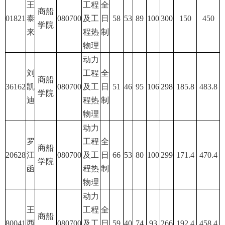
王
工程
全
商船
01821
泰
080700
及工
日
58
53
89
100
300
150
450
学院
来
程热
制
物理
动力
刘
工程
全
商船
36162
凯
080700
及工
日
51
46
95
106
298
185.8
483.8
学院
迪
程热
制
物理
动力
罗
工程
全
商船
20628
江
080700
及工
日
66
53
80
100
299
171.4
470.4
学院
函
程热
制
物理
动力
王
工程
全
商船
80041
西
080700
及工
日
59
40
74
93
266
192.4
458.4