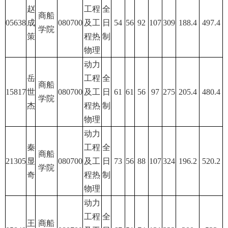
赵
工程
全
商船
05638
成
080700
及工
日
54
56
92
107
309
188.4
497.4
学院
策
程热
制
物理
动力
岳
工程
全
商船
15817
世
080700
及工
日
61
61
56
97
275
205.4
480.4
学院
杰
程热
制
物理
动力
秦
工程
全
商船
21305
显
080700
及工
日
73
56
88
107
324
196.2
520.2
学院
奇
程热
制
物理
动力
工程
全
王
商船