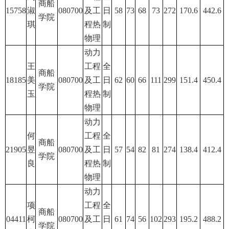
商船
15758
淑
080700
及工
日
58
73
68
73
272
170.6
442.6
学院
琪
程热
制
物理
动力
王
工程
全
商船
18185
美
080700
及工
日
62
60
66
111
299
151.4
450.4
学院
玉
程热
制
物理
动力
何
工程
全
商船
21905
昱
080700
及工
日
57
54
82
81
274
138.4
412.4
学院
良
程热
制
物理
动力
项
工程
全
商船
04411
柯
080700
及工
日
61
74
56
102
293
195.2
488.2
学院