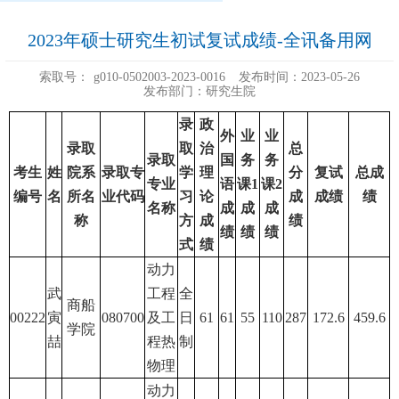
2023年硕士研究生初试复试成绩-全讯备用网
索取号：
g010-0502003-2023-0016
发布时间：2023-05-26
发布部门：研究生院
录
政
外
业
业
录取
取
治
总
录取
国
务
务
考生
姓
院系
录取专
学
理
分
复试
总成
专业
语
课1
课2
编号
名
所名
业代码
习
论
成
成绩
绩
名称
成
成
成
称
方
成
绩
绩
绩
绩
式
绩
动力
武
工程
全
商船
00222
寅
080700
及工
日
61
61
55
110
287
172.6
459.6
学院
喆
程热
制
物理
动力