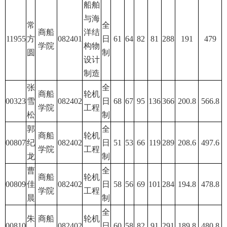
船舶
与海
常
全
商船
洋结
11955
方
082401
日
61
64
82
81
288
191
479
学院
构物
圆
制
设计
制造
张
全
商船
轮机
00323
雪
082402
日
68
67
95
136
366
200.8
566.8
学院
工程
松
制
郭
全
商船
轮机
00807
纪
082402
日
51
53
66
119
289
208.6
497.6
学院
工程
龙
制
曹
全
商船
轮机
00809
佳
082402
日
58
56
69
101
284
194.8
478.8
学院
工程
晨
制
全
朱
商船
轮机
00810
082402
日
60
58
82
91
291
189.8
480.8