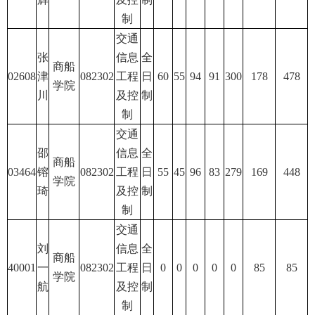
制
交通
张
信息
全
商船
02608
津
082302
工程
日
60
55
94
91
300
178
478
学院
川
及控
制
制
交通
邵
信息
全
商船
03464
镕
082302
工程
日
55
45
96
83
279
169
448
学院
琦
及控
制
制
交通
刘
信息
全
商船
40001
一
082302
工程
日
0
0
0
0
0
85
85
学院
航
及控
制
制