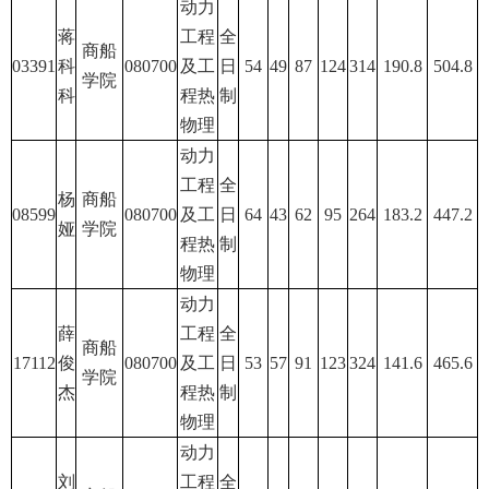
动力
蒋
工程
全
商船
03391
科
080700
及工
日
54
49
87
124
314
190.8
504.8
学院
科
程热
制
物理
动力
工程
全
杨
商船
08599
080700
及工
日
64
43
62
95
264
183.2
447.2
娅
学院
程热
制
物理
动力
薛
工程
全
商船
17112
俊
080700
及工
日
53
57
91
123
324
141.6
465.6
学院
杰
程热
制
物理
动力
刘
工程
全