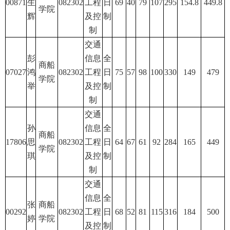
00871
生
082302
工程
日
69
40
79
107
295
154.8
449.8
学院
辉
及控
制
制
交通
彭
信息
全
商船
07027
鸿
082302
工程
日
75
57
98
100
330
149
479
学院
举
及控
制
制
交通
孙
信息
全
商船
17806
思
082302
工程
日
64
67
61
92
284
165
449
学院
琪
及控
制
制
交通
信息
全
张
商船
00292
082302
工程
日
68
52
81
115
316
184
500
婷
学院
及控
制