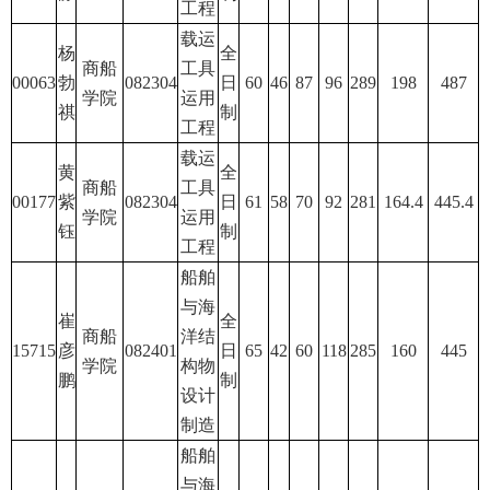
工程
载运
杨
全
商船
工具
00063
勃
082304
日
60
46
87
96
289
198
487
学院
运用
祺
制
工程
载运
黄
全
商船
工具
00177
紫
082304
日
61
58
70
92
281
164.4
445.4
学院
运用
钰
制
工程
船舶
与海
崔
全
商船
洋结
15715
彦
082401
日
65
42
60
118
285
160
445
学院
构物
鹏
制
设计
制造
船舶
与海