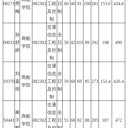
08273
秀
082302
工程
日
60
40
81
100
281
153.6
434.6
学院
梅
及控
制
制
交通
孙
信息
全
商船
09032
舒
082302
工程
日
58
42
103
89
292
198
490
学院
婷
及控
制
制
交通
刘
信息
全
商船
10370
嘉
082302
工程
日
59
60
69
85
273
153.4
426.4
学院
雨
及控
制
制
交通
蔺
信息
全
商船
50441
子
082302
工程
日
55
60
82
88
285
187
472
学院
辉
及控
制