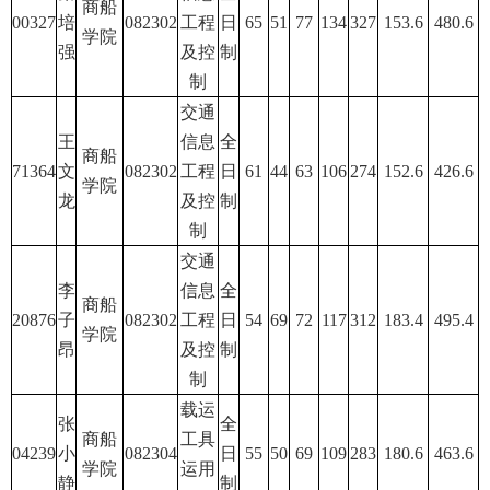
商船
00327
培
082302
工程
日
65
51
77
134
327
153.6
480.6
学院
强
及控
制
制
交通
王
信息
全
商船
71364
文
082302
工程
日
61
44
63
106
274
152.6
426.6
学院
龙
及控
制
制
交通
李
信息
全
商船
20876
子
082302
工程
日
54
69
72
117
312
183.4
495.4
学院
昂
及控
制
制
载运
张
全
商船
工具
04239
小
082304
日
55
50
69
109
283
180.6
463.6
学院
运用
静
制