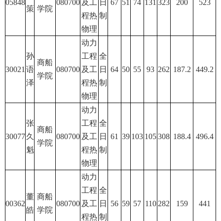
05848
080700
及工
日
67
51
74
131
323
200
523
策
学院
程热
制
物理
动力
孙
工程
全
商船
30021
语
080700
及工
日
64
50
55
93
262
187.2
449.2
学院
泽
程热
制
物理
动力
张
工程
全
商船
30077
久
080700
及工
日
61
39
103
105
308
188.4
496.4
学院
魁
程热
制
物理
动力
工程
全
董
商船
00362
080700
及工
日
56
59
57
110
282
159
441
皓
学院
程热
制