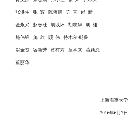
张洪生 张 辉 陈伟炯 陈 芳 尚 新
金永兴 赵春旺 胡以怀 胡志华 胡 雄
施伟锋 施 欣 顾 伟 特木尔·朝鲁
翁金贤 容新芳 黄有方 章学来 葛颖恩
董丽华
上海海事大学
2016
年6月7日