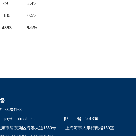
491
2.4%
186
0.5%
4393
9.6%
督
38284168
mupo@shmtu.edu.cn
邮 编：201306
市浦东新区海港大道1550号
上海海事大学行政楼159室