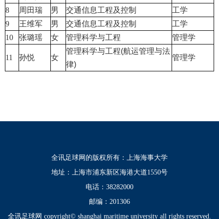
8
周田瑞
男
交通信息工程及控制
工学
9
王维军
男
交通信息工程及控制
工学
10
张璐瑶
女
管理科学与工程
管理学
管理科学与工程(航运管理与法
11
孙悦
女
管理学
律)
全讯足球网的版权所有：上海海事大学
地址：上海市浦东新区海港大道1550号
电话：38282000
邮编：201306
全讯足球网 copyright© shanghai maritime university all rights reserved.