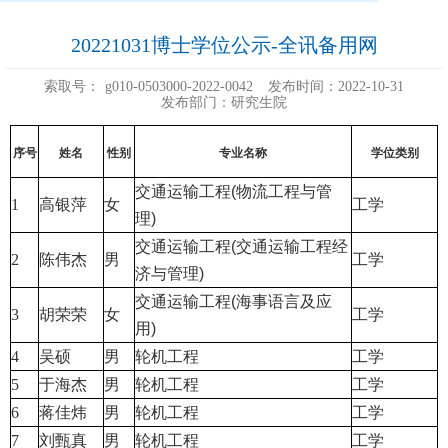
20221031博士学位公示-全讯备用网
索取号：
g010-0503000-2022-0042
发布时间：2022-10-31
发布部门：研究生院
序号
姓名
性别
专业名称
学位类别
交通运输工程(物流工程与管
1
高银萍
女
工学
理)
交通运输工程(交通运输工程经
2
陈伟杰
男
工学
济与管理)
交通运输工程(海事语言及应
3
胡荣荣
女
工学
用)
4
吴硕
男
轮机工程
工学
5
于海杰
男
轮机工程
工学
6
蒋佳炜
男
轮机工程
工学
7
刘甄真
男
轮机工程
工学