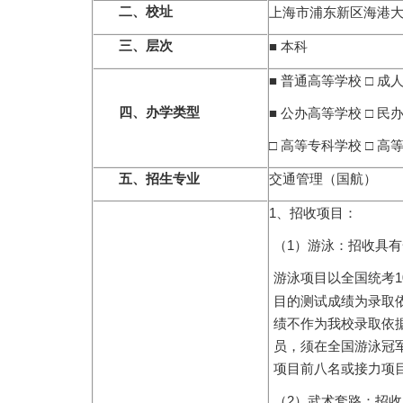
二、校址
上海市浦东新区海港
三、层次
■
本科
■
□
普通高等学校
成
四、办学类型
■
□
公办高等学校
民
□
□
高等专科学校
高
五、招生专业
交通管理（国航）
1
、招收项目：
1
（
）游泳：招收具有
1
游泳项目以全国统考
目的测试成绩为录取
绩不作为我校录取依
员，须在全国游泳冠
项目前八名或接力项
2
（
）武术套路：招收