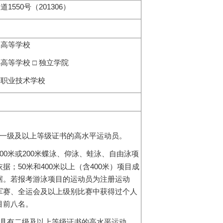
1550
201306
大道
号（
）
人高等学校
□
办高等学校
独立学院
等职业技术学校
一级及以上等级证书的高水平运动员。
00
200
米或
米蝶泳、仰泳、蛙泳、自由泳项
50
400
400
依据；
米和
米以上（含
米）项目成
据。若报考游泳项目的运动员为注册运动
军赛、全运会及以上级别比赛中获得过个人
目前八名。
具有二级及以上等级证书的高水平运动