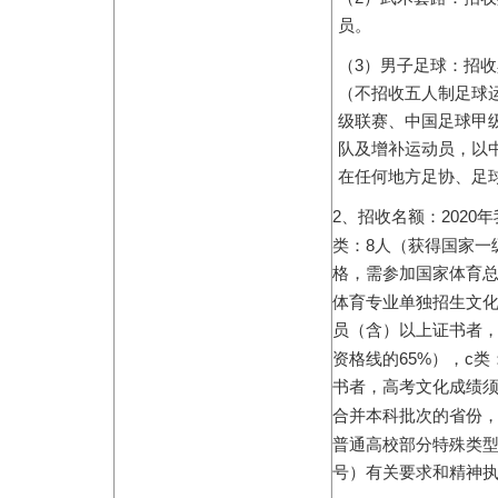
员。
3
（
）男子足球：招收
（不招收五人制足球
级联赛、中国足球甲
队及增补运动员，以
在任何地方足协、足
2
2020
、招收名额：
年
8
类：
人（获得国家一
格，需参加国家体育
体育专业单独招生文
员（含）以上证书者
65%
c
资格线的
），
类
书者，高考文化成绩
合并本科批次的省份
普通高校部分特殊类
号）有关要求和精神