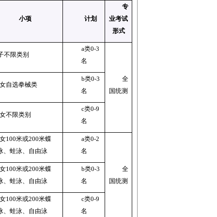
专
小
项
计
划
业考试
形式
a
类
0-3
子不限类别
名
b
类
0-3
全
女自选拳械类
名
国统测
c
类
0-9
女不限类别
名
女
100
米或
200
米蝶
a
类
0-2
泳、蛙泳、自由泳
名
女
100
米或
200
米蝶
b
类
0-3
全
泳、蛙泳、自由泳
名
国统测
女
100
米或
200
米蝶
c
类
0-9
泳、蛙泳、自由泳
名