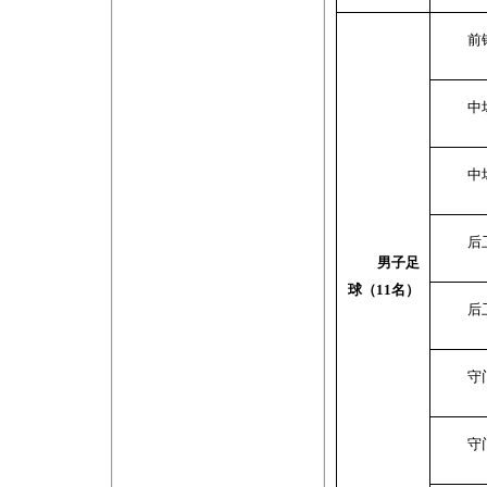
前
中
中
后
男子足
球（
11
名）
后
守
守