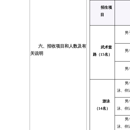
招生项
目
男
六、招收项目和人数及有
武术套
男
/
关说明
路（
15
名）
男
/
男
/
泳、仰
游泳
男
/
（
14
名）
泳、仰
男
/
泳、仰