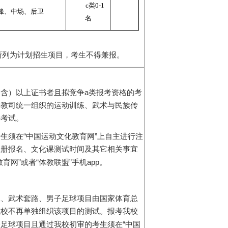
c
类
0-1
锋、中场、后卫
名
所列为计划招生项目，考生不得兼报。
a
（含）以上证书者且拟竞争
类报考资格的考
科教司统一组织的运动训练、武术与民族传
课考试。
“
”
考生须在
中国运动文化教育网
上自主进行注
注册报名、文化课测试时间及其它相关事宜
”
“
”
app
教育网
或者
体教联盟
手机
。
泳、武术套路、男子足球项目由国家体育总
我校不再单独组织该项目的测试。报考我校
“
子足球项目且通过我校初审的考生须在
中国