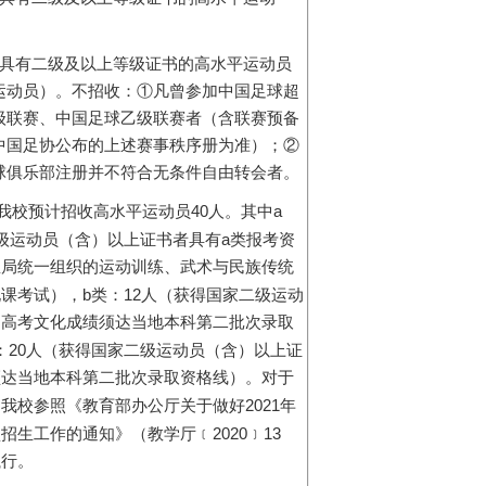
具有二级及以上等级证书的高水平运动员
运动员）。
不招收：
①
凡曾参加中国足球超
级联赛、中国足球乙级联赛者（含联赛预备
中国足协公布的上述赛事秩序册为准）；
②
球俱乐部注册并不符合无条件自由转会者。
40
a
我校预计招收高水平运动员
人。其中
a
级运动员（含）以上证书者具有
类报考资
总局统一组织的运动训练、武术与民族传统
b
12
化课考试），
类：
人（获得国家二级运动
，高考文化成绩须达当地本科第二批次录取
20
：
人（获得国家二级运动员（含）以上证
须达当地本科第二批次录取资格线）。对于
2021
，我校参照《教育部办公厅关于做好
年
2020
13
型招生工作的通知》（教学厅﹝
﹞
执行。