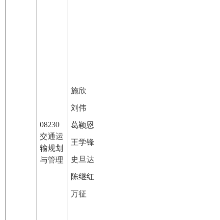
施欣
刘伟
08230
葛颖恩
交通运
王学锋
输规划
史旦达
与管理
陈继红
万征