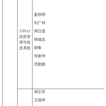
姜胜明
刘广钟
1201z2
周日贵
信息管
韩德志
理与信
朝鲁
息系统
何新华
范勤勤
胡正良
王国华