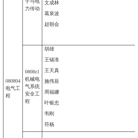
子与电
文成林
力传动
葛泉波
赵朝会
胡雄
王锡淮
王天真
0808z1
机械电
080804
施伟辰
气系统
电气工
周福娜
安全工
程
程
叶银忠
韦刚
符杨