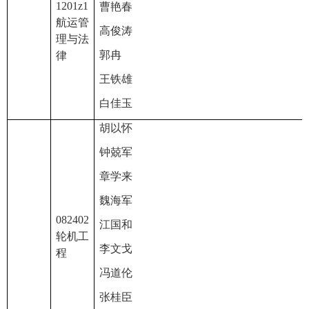
1201z1
曹艳春
航运管
高俊涛
理与法
郭冉
律
王铁雄
白佳玉
胡以怀
钟兢军
章学来
魏海军
082402
江国和
轮机工
李文戈
程
冯道伦
张桂臣