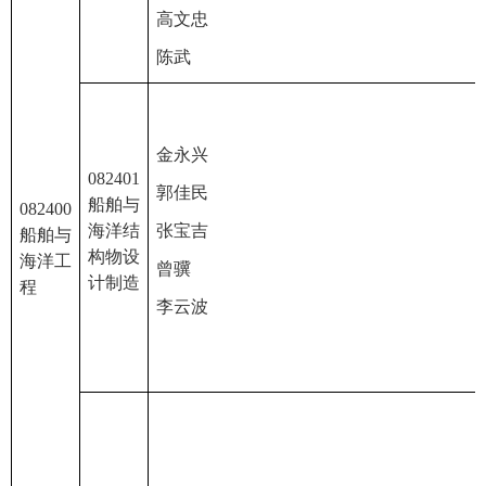
高文忠
陈武
金永兴
082401
郭佳民
船舶与
082400
海洋结
张宝吉
船舶与
构物设
海洋工
曾骥
计制造
程
李云波