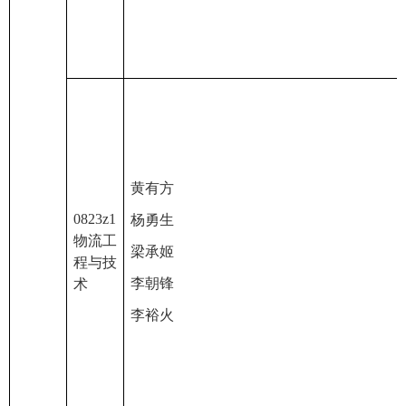
黄有方
0823z1
杨勇生
物流工
梁承姬
程与技
李朝锋
术
李裕火