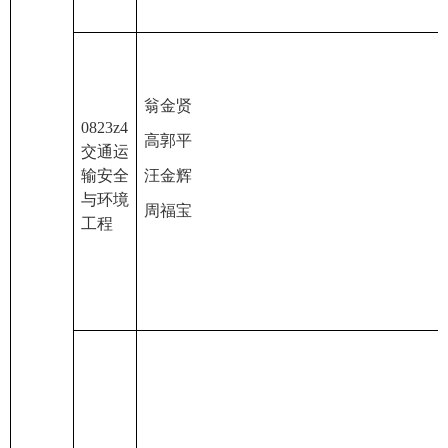
翁金贤
0823z4
高郭平
交通运
输安全
汪金辉
与环境
周福宝
工程