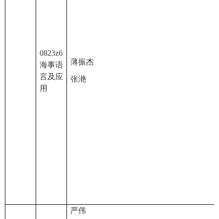
0823z6
薄振杰
海事语
言及应
张滟
用
严伟