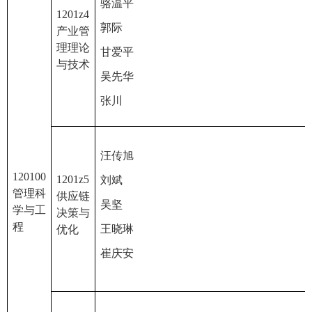
骆温平
1201z4
郭际
产业管
理理论
甘爱平
与技术
吴先华
张川
汪传旭
120100
1201z5
刘斌
管理科
供应链
吴坚
学与工
决策与
程
王晓琳
优化
崔庆安