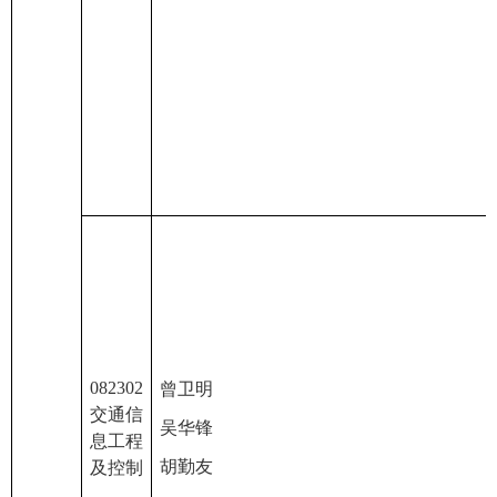
082302
曾卫明
交通信
吴华锋
息工程
胡勤友
及控制