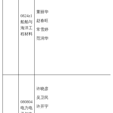
董丽华
0824z1
赵春旺
船舶与
海洋工
常雪婷
程材料
范润华
许晓彦
吴卫民
080804
许开宇
电力电