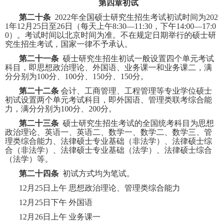
第四章初试
第二十条
2022
年全国硕士研究生招生考试初试时间为
202
1
年
12
月
25
日至
26
日（每天上午
8:30
—
11:30
，下午
14:00
—
17:0
0
）。考试时间以北京时间为准。不在规定日期举行的硕士研
究生招生考试，国家一律不予承认。
第二十一条
硕士研究生招生初试一般设置四个单元考试
科目，即思想政治理论、外国语、业务课一和业务课二，满
分分别为
100
分、
100
分、
150
分、
150
分。
第二十二条
会计、工商管理、工程管理等专业学位硕士
初试设置两个单元考试科目，即外国语、管理类联考综合能
力，满分分别为
100
分、
200
分。
第二十三条
硕士研究生招生考试的全国统考科目为思想
政治理论、英语一、英语二、数学一、数学二、数学三、管
理类综合能力、
法律硕士专业基础（非法学）、法律硕士综
合（非法学）、法律硕士专业基础（法学）、法律硕士综合
（法学）
等。
第二十四条
初试方式均为笔试。
12
月
25
日上午
思想政治理论、管理类综合能力
12
月
25
日下午
外国语
12
月
26
日上午
业务课一