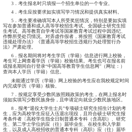
3
．考生报名时只填报一个招生单位的一个专业。
4
．考生应按要求如实填写学习情况和提供真实材料。
5
．考生要准确填写本人所受奖惩情况，特别是要如实填
写在参加普通和成人高等学校招生考试、全国硕士研究生招
生考试、高等教育自学考试等国家教育考试过程中因违纪、
作弊所受处罚情况。对弄虚作假者，将按照《国家教育考试
违规处理办法》《普通高等学校招生违规行为处理暂行办
法》严肃处理。
6
．报名期间将对考生学历（学籍）信息进行网上校验，
考生可上网查看学历（学籍）校验结果。考生也可在报名前
或报名期间自行登录“中国高等教育学生信息网”（网址：
）
查询本人学历（学籍）信息。
未能通过学历（学籍）网上校验的考生应在我校规定时间
内完成学历（学籍）核验。
7
．按规定享受少数民族照顾政策的考生，在网上报名时
须如实填写少数民族身份，且申请定向就业少数民族地区。
8
．报考“退役大学生士兵”专项硕士研究生招生计划的考
生，应为高校学生应征入伍退出现役，且符合硕士研究生报
考条件者〔高校学生指全日制普通本专科（含高职）、研究
生、第二学士学位的应（往）届毕业生、在校生和入学新
生，以及成人高校招收的普通本专科（高职）应（往）届毕