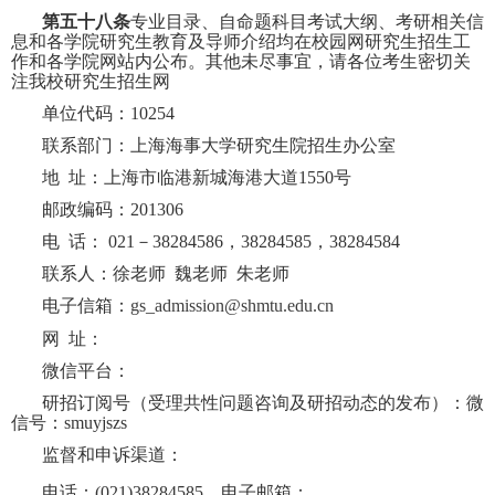
第五十八条
专业目录、自命题科目考试大纲、考研相关信
息和各学院研究生教育及导师介绍均在校园网研究生招生工
作和各学院网站内公布。其他未尽事宜，请各位考生密切关
注我校研究生招生网
单位代码：
10254
联系部门：上海海事大学研究生院招生办公室
地
址：上海市临港新城海港大道
1550
号
邮政编码：
201306
电
话：
021
－
38284586
，
38284585
，
38284584
联系人：徐老师
魏老师
朱老师
电子信箱：
gs_admission@shmtu.edu.cn
网
址：
微信平台：
研招订阅号（受理共性问题咨询及研招动态的发布）：微
信号：
smuyjszs
监督和申诉渠道：
电话：
(021)38284585
，电子邮箱：