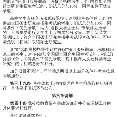
志愿者”等项目服务期满、考核合格的考生，
3
年内参加全国
硕士研究生招生考试的，初试总分加
10
分，同等条件下优先
录取。
高校学生应征入伍服现役退役，达到报考条件后，
3
年内
参加全国硕士研究生招生考试的考生，初试总分加
10
分，同
等条件下优先录取。纳入“退役大学生士兵”专项计划招录
的，不再享受退役大学生士兵初试加分政策。在部队荣立二
等功以上，符合全国硕士研究生招生考试报考条件的，可申
请免试（初试）攻读硕士研究生。
参加“选聘高校毕业生到村任职”项目服务期满、考核称职
以上的考生，
3
年内参加全国硕士研究生招生考试的，初试总
分加
10
分，同等条件下优先录取，其中报考人文社科类专业
研究生的，初试总分加
15
分。
加分项目不累计，同时满足两项以上加分条件的考生按最
高项加分。
第三十九条
考生体检工作由我席在考生拟录取后组织进
行，具体要求复试环节公布。
第六章调剂
第四十条
我校按教育部有关政策确定并公布调剂工作的
具体要求和程序。
考生调剂基本条件：