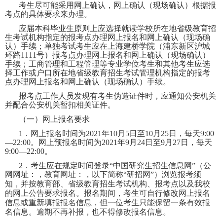
考生尽可能采用网上确认，网上确认（现场确认）根据报
考点的具体要求来办理。
应届本科毕业生原则上应选择就读学校所在地省级教育招
生考试机构指定的报考点办理网上报名和网上确认（现场确
认）手续；单独考试考生应在上海建桥学院（浦东新区沪城
环路
1111
号）报考点办理网上报名和网上确认（现场确认）
手续；工商管理和工程管理等专业学位考生和其他考生应选
择工作或户口所在地省级教育招生考试管理机构指定的报考
点办理网上报名和网上确认（现场确认）手续。
报考点工作人员发现有考生伪造证件时，应通知公安机关
并配合公安机关暂扣相关证件。
（一）网上报名要求
1
．网上报名时间为
2021
年
10
月
5
日至
10
月
25
日，每天
9:00
—
22:00
。网上预报名时间为
2021
年
9
月
24
日至
9
月
27
日，每天
9:00
—
22:00
。
2
．考生应在规定时间登录“中国研究生招生信息网”（公
网网址：
，教育网址：
，以下简称“研招网”）浏览报考须
知，并按教育部、省级教育招生考试机构、报考点以及我校
的网上公告要求报名。报名期间，考生可自行修改网上报名
信息或重新填报报名信息，但一位考生只能保留一条有效报
名信息。逾期不再补报，也不得修改报
名信息。