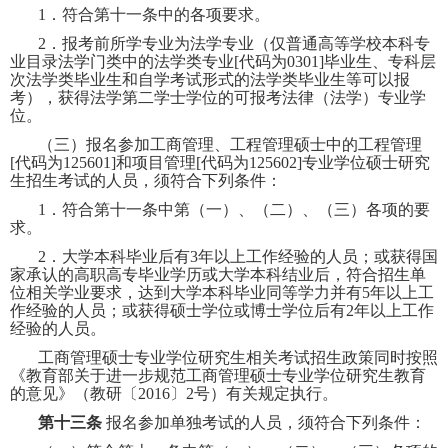
1
．符合第十一条中的各项要求。
2
．报考前所学专业为法学专业（仅普通高等学校本科专
业目录法学门类中的法学类专业
[
代码为
0301]
毕业生、专科层
次法学类毕业生和自学考试形式的法学类毕业生等可以报
考）
，获得法学第二学士学位的可报考法律（法学）专业学
位。
（三）报名参加工商管理、工程管理硕士中的工程管理
[
代码为
125601]
和项目管理
[
代码为
125602]
专业学位硕士研究
生招生考试的人员，须符合下列条件：
1
．符合第十一条中第（一）、（二）、（三）各项的要
求。
2
．大学本科毕业后有
3
年以上工作经验的人员；或获得国
家承认的高职高专毕业学历或大学本科结业后，符合招生单
位相关学业要求，达到大学本科毕业同等学力并有
5
年以上工
作经验的人员；或获得硕士学位或博士学位后有
2
年以上工作
经验的人员。
工商管理硕士专业学位研究生相关考试招生政策同时按照
《教育部关于进一步规范工商管理硕士专业学位研究生教育
的意见》（教研〔
2016
〕
2
号）有关规定执行。
第十三条
报名参加单独考试的人员，须符合下列条件：