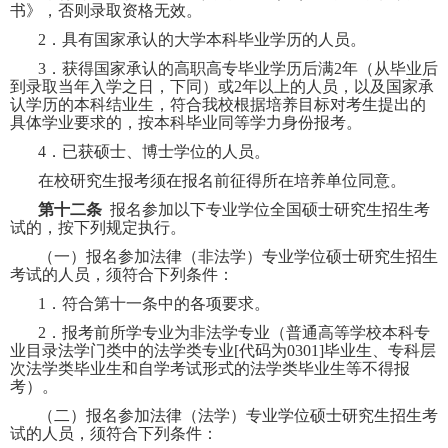
书》，否则录取资格无效。
2
．具有国家承认的大学本科毕业学历的人员。
3
．获得国家承认的高职高专毕业学历后满
2
年（从毕业后
到录取当年入学之日，下同）或
2
年以上的人员，以及国家承
认学历的本科结业生，符合我校根据培养目标对考生提出的
具体学业要求的，按本科毕业同等学力身份报考。
4
．已获硕士、博士学位的人员。
在校研究生报考须在报名前征得所在培养单位同意。
第十二条
报名参加以下专业学位全国硕士研究生招生考
试的，按下列规定执行。
（一）报名参加法律（非法学）专业学位硕士研究生招生
考试的人员，须符合下列条件：
1
．符合第十一条中的各项要求。
2
．报考前所学专业为非法学专业（普通高等学校本科专
业目录法学门类中的法学类专业
[
代码为
0301]
毕业生、专科层
次法学类毕业生和自学考试形式的法学类毕业生等不得报
考）。
（二）报名参加法律（法学）专业学位硕士研究生招生考
试的人员，须符合下列条件：