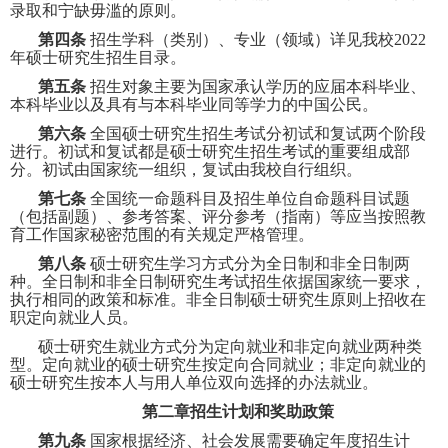
录取和宁缺毋滥的原则。
第四条
招生学科（类别）、专业（领域）详见我校
2022
年硕士研究生招生目录。
第五条
招生对象主要为国家承认学历的应届本科毕业、
本科毕业以及具有与本科毕业同等学力的中国公民。
第六条
全国硕士研究生招生考试分初试和复试两个阶段
进行。初试和复试都是硕士研究生招生考试的重要组成部
分。初试由国家统一组织，复试由我校自行组织。
第七条
全国统一命题科目及招生单位自命题科目试题
（包括副题）、参考答案、评分参考（指南）等应当按照教
育工作国家秘密范围的有关规定严格管理。
第八条
硕士研究生学习方式分为全日制和非全日制两
种。全日制和非全日制研究生考试招生依据国家统一要求，
执行相同的政策和标准。非全日制硕士研究生原则上招收在
职定向就业人员。
硕士研究生就业方式分为定向就业和非定向就业两种类
型。定向就业的硕士研究生按定向合同就业；非定向就业的
硕士研究生按本人与用人单位双向选择的办法就业。
第二章招生计划和奖助政策
第九条
国家根据经济、社会发展需要确定年度招生计