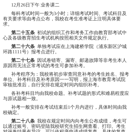
12
月
26
日下午
业务课二
每科考试时间一般为
3
小时；详细考试时间、考试科目及
有关要求等由考点公布，我校在考生准考证上注明具体要
求。
第二十五条
初试的组织工作和考务工作由教育部考试中
心及各级教育招生考试机构按照相关文件规定执行。
第二十六条
单独考试应在上海建桥学院（浦东新区沪城
环路
1111
号）报考点进行。
第二十七条
因试卷错寄、漏寄、邮递故障等非考生本人
原因而无法正常考试的考生可参加补考。
补考程序为：我校将初步审查同意补考的考生姓名、报考
单位、补考科目及补考原因一一写明，报上海市教育考试院
审核批准后，自行安排在规定时间内组织补考。
各补考科目均由我校命题。补考试题的形式和难易程度应
与原试题相一致。
补考一般安排在考试结束后
1
个月内进行，具体时间由我
校确定。
第二十八条
我校在规定时间内向考生公布成绩，考生可
以通过账号、密码登陆我校研究生招生网查看、打印。考生
对评卷结果有异议，可以依程序申请成绩复查，具体的复查