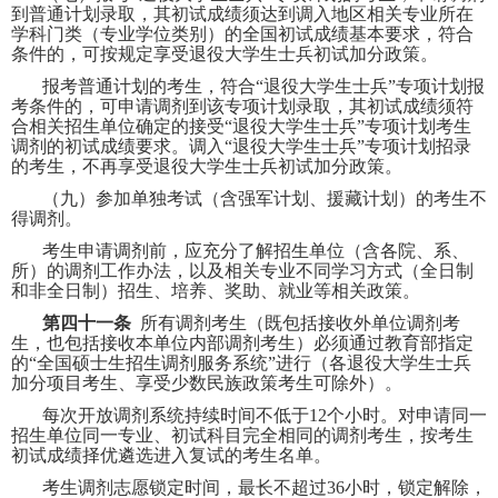
到普通计划录取，其初试成绩须达到调入地区相关专业所在
学科门类（专业学位类别）的全国初试成绩基本要求，符合
条件的，可按规定享受退役大学生士兵初试加分政策。
报考普通计划的考生，符合“退役大学生士兵”专项计划报
考条件的，可申请调剂到该专项计划录取，其初试成绩须符
合相关招生单位确定的接受“退役大学生士兵”专项计划考生
调剂的初试成绩要求。调入“退役大学生士兵”专项计划招录
的考生，不再享受退役大学生士兵初试加分政策。
（九）参加单独考试（含强军计划、援藏计划）的考生不
得调剂。
考生申请调剂前，应充分了解招生单位（含各院、系、
所）的调剂工作办法，以及相关专业不同学习方式（全日制
和非全日制）招生、培养、奖助、就业等相关政策。
第四十一条
所有调剂考生（既包括接收外单位调剂考
生，也包括接收本单位内部调剂考生）必须通过教育部指定
的“全国硕士生招生调剂服务系统”进行（各退役大学生士兵
加分项目考生、享受少数民族政策考生可除外）。
每次开放调剂系统持续时间不低于
12
个小时。对申请同一
招生单位同一专业、初试科目完全相同的调剂考生，按考生
初试成绩择优遴选进入复试的考生名单。
考生调剂志愿锁定时间，最长不超过
36
小时，锁定解除，