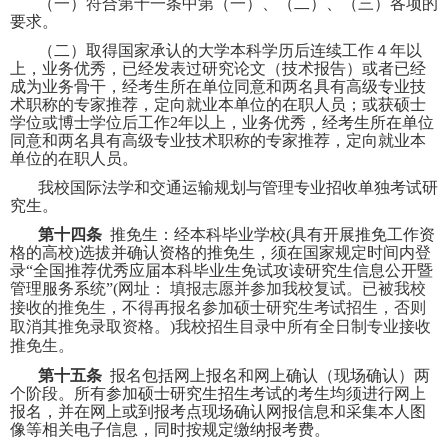
（一）符合第十一条中第（一）、（二）、（三）各项的
要求。
（二）取得国家承认的大学本科学历后连续工作４年以
上，业务优秀，已经发表过研究论文（技术报告）或者已经
成为业务骨干，经考生所在单位同意和两名具有高级专业技
术职称的专家推荐，定向就业本单位的在职人员；或获硕士
学位或博士学位后工作
2
年以上，业务优秀，经考生所在单位
同意和两名具有高级专业技术职称的专家推荐，定向就业本
单位的在职人员。
我校国际法学和交通运输规划与管理专业招收单独考试研
究生。
第十四条
推免生：经本科毕业学校
(
具有开展推免工作资
格的高校
)
选拔并确认资格的推免生，须在国家规定时间内登
录“全国推荐优秀应届本科毕业生免试攻读研究生信息公开暨
管理服务系统”
(
网址：
填报志愿并参加我校复试。已被我校
接收的推免生，不得再报名参加硕士研究生考试招生，否则
取消其推免录取资格。)
我校招生目录中所有全日制专业接收
推免生。
第十五条
报名包括网上报名和网上确认（现场确认）两
个阶段。所有参加硕士研究生招生考试的考生均须进行网上
报名，并在网上或到报考点现场确认网报信息和采集本人图
像等相关电子信息，同时按规定缴纳报考费。