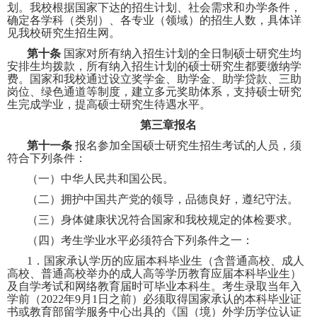
划。我校根据国家下达的招生计划、社会需求和办学条件，
确定各学科（类别）、各专业（领域）的招生人数，具体详
见我校研究生招生网。
第十条
国家对所有纳入招生计划的全日制硕士研究生均
安排生均拨款，所有纳入招生计划的硕士研究生都要缴纳学
费。国家和我校通过设立奖学金、助学金、助学贷款、三助
岗位、绿色通道等制度，建立多元奖助体系，支持硕士研究
生完成学业，提高硕士研究生待遇水平。
第三章报名
第十一条
报名参加全国硕士研究生招生考试的人员，须
符合下列条件：
（一）中华人民共和国公民。
（二）拥护中国共产党的领导，品德良好，遵纪守法。
（三）身体健康状况符合国家和我校规定的体检要求。
（四）考生学业水平必须符合下列条件之一：
1
．国家承认学历的应届本科毕业生（含普通高校、成人
高校、普通高校举办的成人高等学历教育应届本科毕业生）
及自学考试和网络教育届时可毕业本科生。考生录取当年入
学前（
2022
年
9
月
1
日之前）必须取得国家承认的本科毕业证
书或教育部留学服务中心出具的《国（境）外学历学位认证