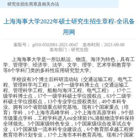
研究生招生简章及相关办法
上海海事大学2022年硕士研究生招生章程-全讯备
用网
索取号：
g010-0502001-2021-0047
发布时间：2021-09-08
发布部门：研究生院
上海海事大学是一所以航运、物流、海洋为特色，具有工
学、管理学、经济学、法学、文学、理学、艺术学和教育学
等
8
个学科门类的多科性应用研究型大学。
学校设有
3
个博士后科研流动站（交通运输工程、电气工
程、管理科学与工程），
4
个一级学科博士点（交通运输工
程、管理科学工程、船舶与海洋工程、电气工程），
17
个二
级学科博士点，
17
个一级学科硕士学位授权点，
63
个二级学
科硕士学位授权点，
13
个专业学位授权类别，
49
个本科专
业。拥有
16
个省部级重点研究基地。现有
1
个国家重点（培
育）学科，
1
个上海市高峰学科，
2
个上海市高原学科，
9
个部
市级重点学科，工程学科进入
esi
全球前
1%,
港航物流学科保持
全球领先。
5
个国家级特色专业，
1
个国家级综合改革试点专
业，
13
个国家级一流本科专业建设点，
6
个教育部卓越工程师
教育培养计划专业，
17
个上海市本科教育高地。现有
2
个国家