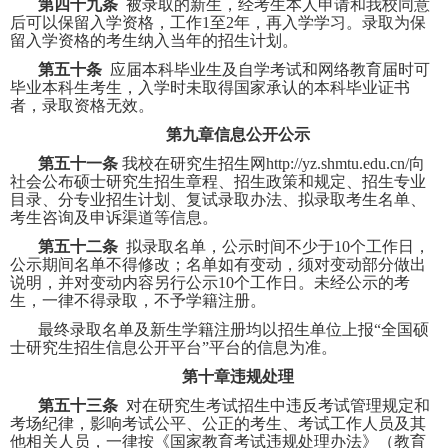
第四十九条
被录取的新生，经考生本人申请和我校同意
后可以保留入学资格，工作
1
至
2
年，再入学学习。录取为保
留入学资格的考生纳入当年的招生计划。
第五十条
应届本科毕业生及自学考试和网络教育届时可
毕业本科生考生，入学时未取得国家承认的本科毕业证书
者，录取资格无效。
第九章信息公开公示
第五十一条
我校在研究生招生网
http://yz.shmtu.edu.cn/
向
社会公布硕士研究生招生章程、招生政策和规定、招生专业
目录、分专业招生计划、复试录取办法、拟录取考生名单、
考生咨询及申诉渠道等信息。
第五十二条
拟录取名单，公示时间不少于
10
个工作日，
公示期间名单不得修改；名单如有变动，须对变动部分做出
说明，并对变动内容另行公示
10
个工作日。未经公示的考
生，一律不得录取，不予学籍注册。
最终录取名单及新生学籍注册均以招生单位上报“全国硕
士研究生招生信息公开平台”平台的信息为准。
第十章违规处理
第五十三条
对在研究生考试招生中违反考试管理规定和
考场纪律，影响考试公平、公正的考生、考试工作人员及其
他相关人员，一律按《国家教育考试违规处理办法》（教育