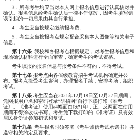
3
．所有考生均应当对本人网上报名信息进行认真核对并
确认。报名信息经考生确认后一律不作修改，因考生填写错
误引起的一切后果由其自行承担。
4
．考生应当按规定缴纳报考费。
5
．考生应当按报考点规定配合采集本人图像等相关电子
信息。
第十六条
我校和各报考点根据规定，对考生报考信息和
现场确认材料进行全面审查，确定考生的考试资格。
考生填报的报名信息与报考条件不符的，不得考试。
第十七条
报考点由各省级教育招生考试机构确定并公
布。报考点接受考生咨询，办理报名手续，安排考场，组织
考试。
第十八条
考生应当在
2021
年
12
月
18
日至
12
月
27
日期间，
凭网报用户名和密码登录“研招网”自行下载打印《准考
证》。《准考证》使用
a4
幅面白纸打印，正、反两面在使用
期间不得涂改或书写。考生凭下载打印的《准考证》及有效
居民身份证参加初试和复试。
第十九条
考生报名时须签署《考生诚信考试承诺书》并
遵守相关约定及要求。