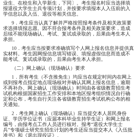
业生、在校生和入学新生，下同〕。考生报名时应当选择填
报退役大学生士兵专项计划，并按要求填报本人入伍前的入
学信息以及入伍、退役等相关信息。
9
．考生应当认真了解并严格按照报考条件及相关政策要
求选择填报志愿。因不符合报考条件及相关政策要求，造成
后续不能现场确认、考试、复试或录取的，后果由考生本人
承担。
10
．考生应当按要求准确填写个人网上报名信息并提供真
实材料。考生因网报信息填写错误、填报虚假信息而造成不
能考试、复试或录取的，后果由考生本人承担。
（二）网上确认（现场确认）要求
1
．所有考生（不含推免生）均应当在规定时间内在网上
或到报考点指定地点现场核对并确认其网上报名信息，逾期
不再补办。网上确认（现场确认）时间由各省级教育招生考
试机构根据国家招生工作安排和本地区报考组织情况自行确
定和公布，考生自行关注各省级教育招生考试机构公布的相
关通知。
2
．考生网上确认（现场确认）应当提交本人居民身份
证、学历学位证书（应届本科毕业生持学生证）和网上报名
编号，由报考点工作人员进行核对。报考“退役大学生士
兵”专项硕士研究生招生计划的考生还应当提交本人《入伍批
准书》和《退出现役证》。