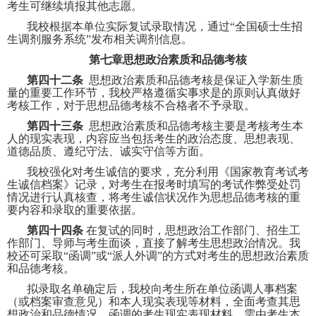
考生可继续填报其他志愿。
我校根据本单位实际复试录取情况，通过“全国硕士生招
生调剂服务系统”发布相关调剂信息。
第七章思想政治素质和品德考核
第四十二条
思想政治素质和品德考核是保证入学新生质
量的重要工作环节，我校严格遵循实事求是的原则认真做好
考核工作，对于思想品德考核不合格者不予录取。
第四十三条
思想政治素质和品德考核主要是考核考生本
人的现实表现，内容应当包括考生的政治态度、思想表现、
道德品质、遵纪守法、诚实守信等方面。
我校强化对考生诚信的要求，充分利用《国家教育考试考
生诚信档案》记录，对考生在报考时填写的考试作弊受处罚
情况进行认真核查，将考生诚信状况作为思想品德考核的重
要内容和录取的重要依据。
第四十四条
在复试的同时，思想政治工作部门、招生工
作部门、导师与考生面谈，直接了解考生思想政治情况。我
校还可采取“函调”或“派人外调”的方式对考生的思想政治素质
和品德考核。
拟录取名单确定后，我校向考生所在单位函调人事档案
（或档案审查意见）和本人现实表现等材料，全面考查其思
想政治和品德情况。函调的考生现实表现材料，需由考生本