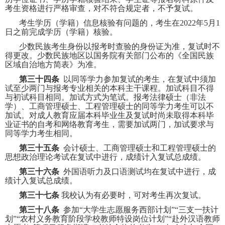
考生资格进行严格审查，对不符合规定者，不予复试。
考生学历（学籍）信息核验有问题的，考生在
2022
年
5
月
1
日之前完成学历（学籍）核验。
少数民族考生身份以报考时查验的身份证为准，复试时不
得更改。少数民族地区以国务院有关部门公布的《全国民族
区域自治地方简表》为准。
第三十四条
以同等学力参加复试的考生，在复试中须加
试至少两门与报考专业相关的本科主干课程。加试科目不得
与初试科目相同。加试方式为笔试。报考法律硕士（非法
学）、工商管理硕士、工程管理硕士的同等学力考生可以不
加试。对成人教育应届本科毕业生及复试时尚未取得本科毕
业证书的自考和网络教育考生，需要加试两门，加试要求与
同等学力考生相同。
第三十五条
会计硕士、工商管理硕士和工程管理硕士的
思想政治理论考试在复试中进行，成绩计入复试总成绩。
第三十六条
外国语听力及口语测试均在复试中进行，成
绩计入复试总成绩。
第三十七条
我校认为有必要时，可对考生再次复试。
第三十八条
参加“大学生志愿服务西部计划”“三支一扶计
划”“农村义务教育阶段学校教师特设岗位计划”“赴外汉语教师