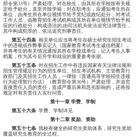
部令第
33
号）严肃处理。对在校生，由其所在学校按有关规
定给予处分，直至开除学籍；对在职考生，应通知考生所在
单位，由考生所在单位视情节给予党纪或政纪处分；对考试
工作人员，由教育招生考试机构或其所在单位视情节给予相
应的行政处分；构成违法的
,
由司法机关依法追究法律责任，
其中构成犯罪的，依法追究刑事责任。
第五十四条
相关单位应当将考生在硕士研究生招生考试
中的违规或作弊事实记入《国家教育考试考生诚信档案》，
并将考生的有关情况通报其所在学校或单位，记入考生人事
档案，作为其今后升学和就业的重要参考依据。
第五十五条
对在招生工作中有违反国家有关法律法规和
招生管理规定行为的招生单位、招生考试机构、主管教育行
政部门及其招生工作人员，一律按《普通高等学校招生违规
行为处理暂行办法》（教育部令第
36
号）严肃处理，并追究
直接责任人员的责任，造成严重后果和恶劣影响的，还将按
规定对有关责任人实行问责。
第十一章
学费、学制
第五十六条
学费、学制详见
第十二章
奖励、资助
第五十七条
我校有健全的研究生奖助体系，研究生奖助
覆盖研究生教育的全过程。