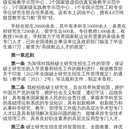
级实验教学示范中心，
2
个国家级虚拟仿真实验教学示范中
心，
5
个国家级实践教学示范中心，
1
个全国示范性工程专业
学位研究生联合培养基地。设有水上训练中心，拥有
4.8
万吨
散货教学实习船“育明”轮。
学校在校生
26600
余名，其中有本科生
16000
余人，各类在
校研究生
7200
余人，留学生近
600
名。专任教师
1300
余名，有
教授
190
余名。学校致力于培养国家航运业所需要的各级各类
专门人才，已向全国港航企事业单位及政府部门输送了毕业
生逾
17
万，被誉为“高级航运人才的摇篮”。
第一章总则
第一条
为加强对我校硕士研究生招生工作的管理，保证
硕士研究生的入学质量和招生工作的顺利进行，根据教育部
关于印发《
2022
年全国硕士研究生招生工作管理规定》的通
知（教学函〔
2021
〕
2
号）等法规和文件，制定本章程。
第二条
我校招收硕士研究生，旨在培养热爱祖国，拥护
中国共产党的领导，拥护社会主义制度，遵纪守法，品德良
好，具有服务国家服务人民的社会责任感，掌握本学科坚实
的基础理论和系统的专业知识，具有创新精神、创新能力和
从事科学研究、教学、管理等工作能力的高层次学术型专门
人才以及具有较强解决实际问题的能力、能够承担专业技术
或管理工作、具有良好职业素养的高层次应用型专门人才。
第三条
硕士研究生招生坚持按需招生、全面衡量、择优