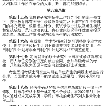
人档案或工作所在单位的人事、政工部门加盖印章。
第八章录取
第四十五条
我校在研究生招生工作领导小组的统一领导
下，按照教育部有关招生录取政策规定及上海市招生主管部
门的补充规定，根据招生计划、复试录取办法以及考生初试
和复试成绩、思想政治表现、身心健康状况等择优确定拟录
取名单。录取工作依法保护残疾考生的合法权益。
第四十六条
在我校，学术型招生计划可调整到专业学位
使用，但专业学位招生计划不得调整到学术型专业使用。全
日制招生计划与非全日制招生计划不得相互调整使用。
第四十七条
定向就业的硕士研究生应当在被录取前与我
校、用人单位分别签订定向就业合同。参加单独考试的考
生，只能被录取为回原单位定向就业的硕士研究生。
考生因报考硕士研究生与所在单位产生的问题由考生自行
处理。若因此造成考生不能复试或无法录取，我校不承担责
任。
第四十八条
经考生确认的报考信息在录取阶段一律不作
修改，对报考资格不符合规定者不予录取。在
2022
年
5
月
1
日
前未通过或未完成学历（学籍）审核的考生不列入拟录取名
单上报。