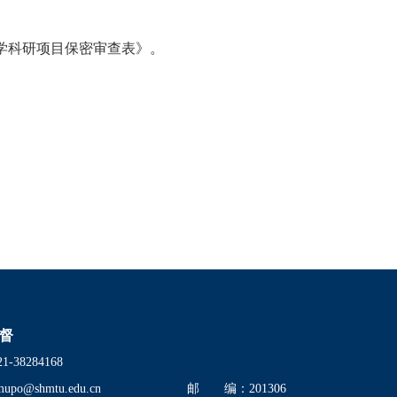
大学科研项目保密审查表》。
督
38284168
mupo@shmtu.edu.cn
邮 编：201306