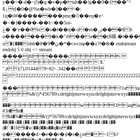
y��=�:d�~j!)�q:�v�p�uh��!g��9�{��"^
$ٶr[�0�@%eְ�wb�]��^�:
{q�0#��������pmc̫���eq�z^
�<�]����-��ƛ<��5or-
ݞ�`�'e��0o�s�l��ij�-s�m�ݽ���$b
u�������l�k�"r6��a��($簼.�t���
υ�{���ohh�ڽ�9�8�*�cwcnѱ��z?f�&� endstream
endobj 5 0 obj <> stream
����jfif����c 
  $.'
",#(7),01444'9=82<.342��c 
2!!2222222222222222222222222222222222
���}!1aqa"q2
%&'()*456789:cdefghijstuvwxyzcdefghijstuvwx
���w!1aqaq
#3r�br�
$4�%�&'()*56789:cdefghijstuvwxyzcdefghijstuvwxy
��(�� (�� (�� (�� (�� (�� (�� (�� (�� (�� (�� (�� (�� (��
(�!`:�}hh�w:��d��o��q�iu��
ψ�����d>�e��r�)l�s�ݝm�<1 b?