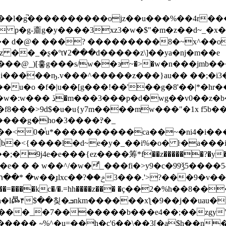
0��p���l�g̚����������ojz��u���%��4r
p p�g-齑g�y����3xz3�w�$"�m�z��d~_�x�
� d�@� ���? ���������8�~x^��o
z ��_�ʂ�ºt۷2���d�����z\]��ya�nj�m��e
�i�����ҧ.v���^�����z���}au�� ��;�i3�
��u�o �f�|u��[g���!��'��g�8'��|*�hr�
wg��v0��z�b�c�
���g�ho�3����׃?�_
g��<0�ͭu*����������ca��~�ni4�i�
b�<{����l�d~e�y�_��i%�o� ŀ�a��
9j4e�e���{ez����筹*f��z������?�y�ŀ5y�
 � w��^/�w�ͩ_���fi�>y9�c�99ǯ5����5-v�
��8�y��za'˽q������� x��z-
�=����kc�/�.=hh����z��� �ҫ��2�%h��8
7�������b���e4��;��zgy"dq ��p�_�!��k�.
��� ∾%^�u=��h�c'6��\��3[�a$h��n��