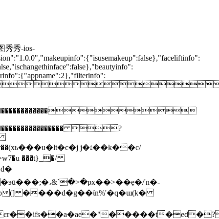
秀-ios-
"makeupinfo":{"isusemakeup":false},"faceliftinfo":
alse,"ischangethinface":false},"beautyinfo":
erinfo":{"appname":2},"filterinfo":

��������������������������
���������������������� ?
q�
���u�lt�c�j j�׆��k��c/
7�u ���t}_�/
|d�
p(] ����d�g��ϊn%'�q�ɯ(k�
єr��ifs��a�ae�"�����t�ed�?