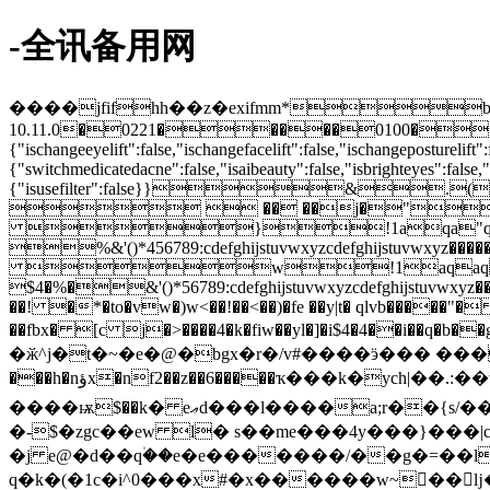
-全讯备用网
����jfifhh��z�exifmm*
10.11.0�0221�����0100�� ��u�
{"ischangeeyelift":false,"ischangefacelift":false,"ischangeposturelift
{"switchmedicatedacne":false,"isaibeauty":false,"isbrighteyes":false,
{"isusefilter":false}}
  �� ��j�"
}!1aqa"q2��
%&'()*456789:cdefghijstuvwxyzcdefghijstuvwx
w!1aqaq"2�
$4�%�&'()*56789:cdefghijstuvwxyzcdefghijstuvwxy
��! �*�to�vw�)w<��!��<��)�fe ��y|t� qlvb�����"�
��fbx� [c j�>����4�k�fiw��yl�]�i$4�4��i��q�b��gk
�ӂ^j�t�~�e�@�bgx�r�/v#����ӭ��� ���� �
���h�nؤx�nf2�
�z��6�����ҡ���k�ych|��
����ѭ$��k� eޢd���l����a;r��{s/��?���-��s��u����@6��}�c���)u�эū���;�،&`�>�px��>��ę�/'n�-
�-$�zgc��ew l� s��me���4y���}���
�j e@�d��q۠��e�e�������/��g�=��l���5~$��3
q�k�(�1c�i^0���x#�x������w~񞫭��