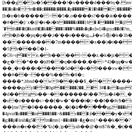
[h��g�)u�5����!�x����d���bү�.mv�y��ق�k e�m�k0vl�� �q
��]�o�n�et�r��c�����(����,�p������1�b��
[h�n�h����� >!�5�,o����s?���ӝ����
�#��[/ x�@�e�׆�h�����z���}b� ����� �@�k��c�a��|m��>6xc��,�n�q��� m��iz�6�g�]�j��$war|�q[kn�
`�'ifs��\�t[�km8�]�k�����1���%���s�q�o]w[
o8�ɉb�;�pq�p�ֿ�;i�'��s���ig,ڦ�w5츇i�k�3h�%@%��01���_���~����߁��x{^���d�ko�zf����42��k4r���1�s�|}
������t���7m�����x��)�t���5�e�ĕ�ݴ��)�"��~|7��ſ�˫i���{9�p�ak���d�u
�5]h����ً}-
�6>η̌��e,�b����>��z.�k�jz��y�����ٴ���ӳ�h��$�0���g�u��z�v���c��
�ج�^�*�� �jd9� �q�t���,��>*4]�qq�w�w�����t]��y��˔]j<�^�qz]�si�?������$ěl�ǻ��c�]?
��_�v���r����5d��e�9���xw�|
��#��~���%��v�8�:;
����*,bbnd��w9��j��$_�������
����gyyl��0g#�����2��_� 3#�.�e�agu
�d��go��~�������\��7
|u�4�_
�o�z����ͼ>��[�w�"���t�|>��f��#c$�m
��[me7į�0������_�[�۵�����ȿg2���k7m�q��q���t��5�ڗ�o����&�^��%��.̗t{��у��ȃk���ו �8|
�4pvuf�z����m���$��>&���v���߃���y�x�ڗ��6�|�y�{�-eh�|� �!)j�[����-�f��g�j��o�\�no
�g;��p�\irah�g5� !m�mn{~��n���~�ڿ�m{^���k��?
���m�e��f�ꖖs]�,)p�yab��@�m$7&�_�(��t���^�6�aa��s�