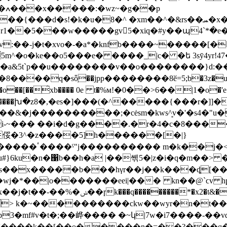
��d�s!�k�u�8�^ �xm��^�&rs��ܚ�x�n�i�|
r1��5���w�����gv񖥬5�xiq�#y��պ4`*�e�
��-j�t�xvo�-�a*�knfb����~�����[�𖿨��
5m^�o�ke��o5���e� ����_|c� �ե 3sӯ4yr!47
r2�a&5t`p��u��������v��o��������}d:��%
��[��̂xb���� 0e t�%м!�0��>6��|1�o�'e
'���s�q����խ�z8�,�es�]���(�^�����{���r�]]�
���&�j����������;�cėsm�kws^͈v�'�s4�"
-~��� ��i�d�g����.�r�4�c�8����
俀�3^�z����5]h������[�|}
�n�a�h���u������χߴދ���ڞ��6y�����ٴ����ˁ"j�
��������� m�k��j�<'�
t u#}6ku�n�΁b��h�a |��쎾5�|z�i�q�m��> �
��|o�������eei|��� kn��@`ϲv hpt��w
k> k�~����������ckw��wyr�n�t��s�
f-'����k��[��o�����n�=��?�
��q�