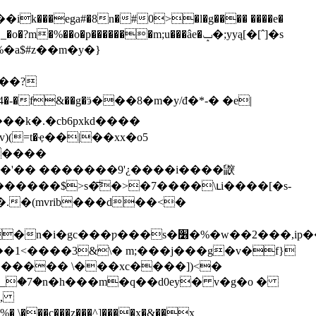
�%��o�p�������m;u���âe�ݒ�;yyą[�[ˆ]�s
%�a$#z��m�y�}
@!v)(=t�ҿ��|��xx�o5
�w��2���,ip��hc���`�>s������|
������ \���xc����])<�
� \���c���z���^]����x�&��x