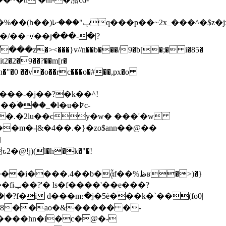
���m�e��f��vs]�,)p��ab��@�m$7&��(������^�6�aa��s�:�����~^�����%��(h��)lݕ"��
�ށq���p��~2x_���^�$z�jxfd
�n�"�0 ��v�o��rc���o�#��,px�o
���-�j��?�k��^!
��m�-|&�4��.�}�zo$ann��@��
!j)(l�h�k�"�!
��.4��b�ᾆf��%ظʁ�>)�}
��?
|�?f�i d���m։�j�5ė���k�`��(fo0|
6�2�8��ao�&����� �-