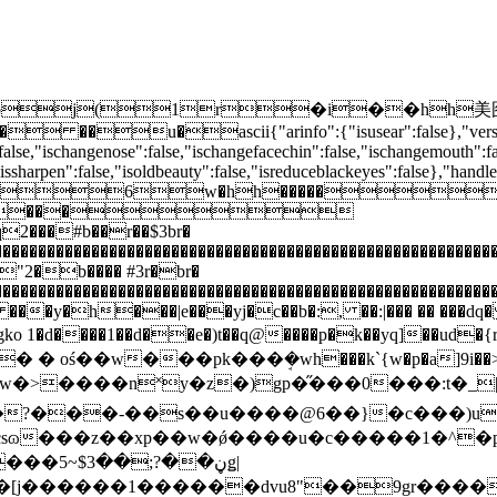
bj(1r�i��hh美图秀
ascii{"arinfo":{"isusear":false},"version":"1.0.0",
":false,"ischangenose":false,"ischangefacechin":false,"ischangemouth":f
"issharpen":false,"isoldbeauty":false,"isreduceblackeyes":false},"handl
&.(6w�hh�����
���
�#b��r��$3br�
yz�����������������������������������������������
b���� #3r�br�
z����������������������������������������������������
 ��
�y�h���|e���yj�c��b�:, ��:|��� �� ���d
o 1�d����1��d��e�)t��q@����p�k��yq]��ud�{r��(xь
 oś��w���pk���ܱ�wh���k`{w�p�a]9i��>w
.:��w�>����n˟y�z�)gp�̋���0���:t�_
|csɷ���z��xp��w�ǿ����u�c�����1�^�
ڼ��?;ǥ|
ǉ�[j������1������dvu8"��9gr����