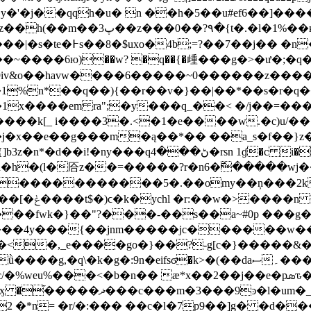
c񗇈�f�y�'�j��qqh�u� n ��h�5��u#ef6��]��
c��58��~b��w���񝷍��m����-
xo�4b;=?��7��j�� �n��
��x���� �6�b��e�a�jm[��&=�w�#m�7���|�s�te�߅s��8�$u
s�\9iv&o��havw����6�����~0������z��
%n*��q��){��r��v�}��|��*��s�r�q��j
kս�j���1x����em ra";�y���q_��< �/j��=
����k[_ i����3�.<�1�e����w.�c)u/
�j�x��e��g���m�ą��*�� ��a_s�f��}
5`����w�s��j)����p�5.�eeetj�uր���-3�4c
/�h�h�(l�㕉z��=�����?r�n6�߯�����w
������������5�.��omy��ņ���2k�
0�ϧj���/
��fwk�}��"?���-��s��a~#0p ���g� ��
���4y���{��jnm�����jc������w���
�<�,_e����go�}��?-g[c�}�����&
��daސ���۔�ae�_�ǆ���f���g�.4�%�-��j]ď�8�d���.{g��.?
�%weu%���<�b�n�� æ*x��2��j��e�pܣԏ����o�
vu�_���nr��mz6��z/7����
 �*n= �r/�:��� ��c�l�7p9��]g� �d��