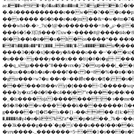
ae.��͕�wt6�=�yõ�aa�$)�m��m�˿5�g���
�.�4����������e��w��?���o��pz��h(��m��3پ��z���0��?٩�{t�.�l�1%��ʀu�'
���wh4�-�>_7s(�!@�o�������=:h�ݜ>�@��~����6ю)��w? �q��{�歱���g�>�ư�;�q�믆p�\x��zh�����ur9�
���6�5�3ׁ]|$���?xw�>����#@����ti4
�l�b��h�it��x�h�os����*�� ��t�1
�$�'h��j��o��*�?)]���_d��('�- u������
����3�j�\�x]�t��y�&���o�� �~'�\� �x(
�u���>ӈ���y���x�� �b\j�#�i�g~ ��
.��
q_xgz����"8���vrx�p`2�xrp���|_��{]b3z�n*�d��i!�ny���ԛڻ���4�rsn 1ɠ�c i��
�;�ux��n�ls�a�v���l'��c l�=8�%��n�
�gnr���>w7�u ��v�>��㟆e��x�f[�)�s
������08��v\yj�[����<�����wq��[�ݟ����t$�)ϲ�k�ychl �r:��w�>����n ˟��z�)gr�d����
���3y�xz5�d�9��c4��j�?"e����p��/��
�_�lz����ojzi�������|� s��me
�$�/8�l��w���'���k��������t ĉi�
g�����=[[�l5�x��{) -��c#�� d}k:�ǜ����g,�q\�k�g�:9n�eifsϭ�k>�(
�,����&�ү4�n�ůl7k2'a*��p�fa��_7k�<��c/
��3k����g���ˋ�g�s'���u���f��t��kӽ �֞�����ޛ���c���m�3���9ͽ�l�um�_�' ��>
�yrӌ����-_�������=5~��}�s���n�2