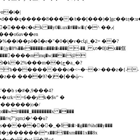
d���q�����8����/t��[���)�]gc��tӆ�:u�
��c�ԍk ��y0�i.ux�#��w�ӆ'�^ ��ޕ|
���o6av��en
��i��p4�ȫ�e�"�0�i̧�v�cկi_�2= ��?
���􅿶����m́mq�w|���i@
l�k�2%���m��(ڄ�a_�?
u�'h���������o�<~�~�>���z�{--
z�� ����9?�)�[��ᾠ~-
�b s�#�,9���4?
�xrk==6��yk�$v" �
#����_��������x ����
������_�ȭ�t�>�g��i%hd��y���
�~�n �nl-�湁cd-