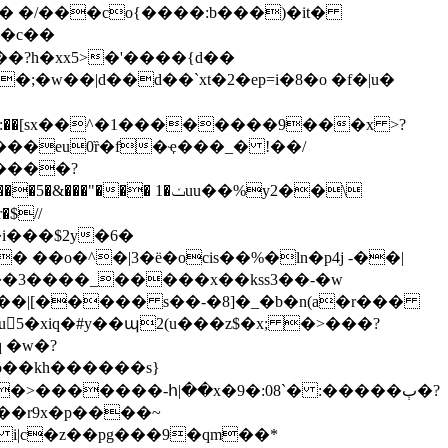
�;�w��|d��d��`xt�2�ep=i�8�o �f�|u�
:��[sx��^�1��������9���x >?
���eu0ȑ�f�ҿ���_� !��/
� 1�ݖuu��%y2��\
�$//
��i���$2y�6�
��o�^�|3�ë�ocis��%�ln�p4j -��|
���3����_��
���x��kss3��-�w
5�xiq�#y��պ2(u���z$�x; �>���?
 �w�?
>�������-հ|��x�9�:08`� :�����ٻ�?
a*��r9x�p����~