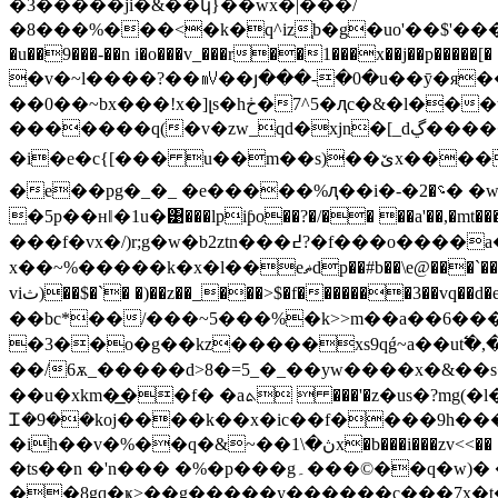
�3�����ji�&��կ}��wx�|���/
�8���%���<�k�q^iz֧b�g�uo'��$'������r����_�c�ƾ3��e���
�u
��9���-��n i�o���v_���r��1���x��j��p�����[� �x]�
�v�~l����?��㎷��յ���-�
0�u��ӯ�я��
��0��~bx���!x�]լs�hڂ�7^5�ԯc�&�l���tr��e ���q���d��vծ �7�&�4�6r�
�������q(�v�zw_qd�xjn�[_dڲ�����;z�f|�c��u�i)g�e�i��[=��t>=�����/�o����?
��oeo�
�i�e�c{[��� u��m��s)��ێx��
�e��pg�_�_ �e�����%ԯ��i�-�؝�2� �ww^��>��� m�(�6uck;�,��k5 ��7"9�ۧq�3d���z���k�.�cb6pxkd����
�5p��ʜǁ�1u�͹���lpiƥo��?�/�� ��a'��,�mt
���f�vx�/)r;g�w�b2ztn���߄?�f���o����a�����@�=�2(�� � ]1�բ�����t�?,�g/ۇ�����
x��~%�����k�x�l��eޡdp��#b��\e@���`�������?> x�g쓪j�'�d��y�/�8$[׾�8��p����ȱ�'�� �������9'¿����i����鼵
viث)��$�`� �)��z��_���>$�f�������3��vq��d�e� �hm�� �3�3z��牓��}ޞ경�ޚj��tv�0\?�u �)�������$>s�͞�>�7����\ւi����[�s-
��bc*��/���~5���%�k>>m��a��6����y޸��]鶱�e����(s�5�꿱g�wĺmƃ���.�(mvrib���d
�3��o�g��kz�����xs9qǵ~a��ut߱�,�
��/6ѫ_�����d>8�=5_�_��yw����x�&��s��!;��.�1�
��u�xkm�͟��f� �aܬ  ���'�z�us�?mg(�l��֮�;z��q�ӥ�~�.m�b��z_�~$j����!��1<����3&\� m;���j���g�v�f}
Ꮖ�9��koj����k��x�ic��f����9h��
�ih��v�%��q�&~��ڽ�\1x�b���i���zv<<�� �j5���5e���|1-�zǆgo����6y���p�7r�$���ș��8�۫�~5�_�7�n�h���m�q��d0ey� v�g�o �
�ts��n �'n��� �%�p���g۔���©��q�w)� �����=[g�jxh�����:}������b3�y��f�,
��8gq�ҝ>��g�����y������c���7x�t�� #n��ij