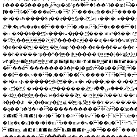
{����6���g�ڔqs�ӧ8^p�ۗ��}��}]��m{��ߍ���x�����:�wz~�g��p
]̑��%����at
x�7_���qe&��c������{�
�6��z&����$q��g��p�#wjrr��i�jm���}
27ؓ�.�ƿy%�a�u����~�b�uo]c�o����[v:
�ea�8��h��̹v���iw�j�����5ifu?�$��ii
�f7���?/|7����z���ϰj�e�ri�wn0y
f�n�r��i��j�όϧap-'��t� �n���ƃ�ܘc��n �8����q�sȫֽ��jpp��������8ӗ=5;b�3z�u�{jy�8%��e�����m���t�s���[-��_ ഗ�0[ūͥx��㑌
��h�ҥ���4p��"�\�
|����4�]�kġj �o
w�q�e���p�pt�g8���j��qz�n<�o�������1���
���d�������9�|=�j�gs$v�a��iflj
��i��c<���,����c�����}�;i
�0�mz]v�����bi��ym�m�q��]��r�a��
�kk�b��&'w�$���?l�i�7s��0
.i:��
8�j��,hۂ�[�i�aqy�j@�8jڲi��'u�w3��\��s��x�����b���hγr��j��k���ȡ[��������|o�/
�q��"t�'d�>�����������h ��hc��wj�*
3]����h#���ڋ{�>j��ˆh�@�kw̾��~ko|e�x��j�t��-��%�ݭ��ɼk���q���������*�x2�t&���r\ҷ7"jqm;i�^��u?
�1|g�q�sfj��\�ۛt�mo��mw�w���q�~"
���mʓ_a��2�{i�f���m&�z�������^ݯd�������b3�mf#v�t�;��㟆���� �~կ|7w�i7����-��vd�ӡ������t*x��0f��xm���1x��8х
r��o����vյ$����od�o�o��dѣ���q��ms