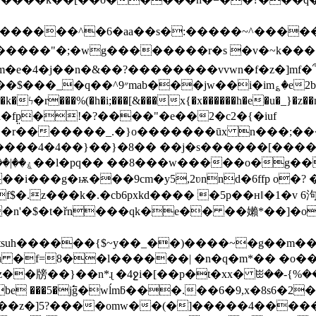
y4�k�ϟ�r���%(�h�i;���[&���x{�x������h�e�u�_}�z�
�]��r�������_.�}o�������ūx n���;��
i���g�ѭ���9cm�y5,2ʋnnd�6ffp o�? 
�$�t�řn���qk�e�� ��嬾*��]�oԏ2�@
uh������{$~y��_��)����~�g��m����i��
�l������| �n�q�m*�� �o���fiݕ��?'� ls�f����'��e�
3z��牓��}��n*ɻ �4ջi�[��p�t�xx� ꖺ��-{%��
@�be ���5�j߱g�wĺmƃ���.��6�9,x�8s