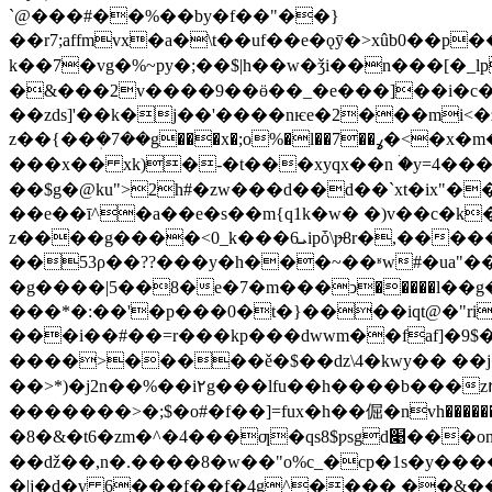
`@���#��%��by�f��"��}
��r7;affmvx�a�\t��uf��e�ǫӯ�>xûb
k��7�vg�%~py�;��$|h��w�ǯi��n���[�_l
�&���2v����9��ӫ��_�e���]��i�c�
��zds]'��k�j��'����nѥe�2���mi<�
z��{��ܲ�7��g���x�;o%�l��7��ߩ�<�x�m���@_)[훟g���s/w��ͽ~�>�w�n���jmb����0��t����8秧<��||�����/|
���x�� xk)�-�t���xyqx��n ۛ�y=4��
��$g�@ku">2h#�zw���d��d��`xt�ix"�
��e��ī^�a��e�s��m{q1k�w� �)v��c�k�w�:w��� ڏ�m���3���p�d�
z����g����<0_k���ܝ6ipȱ\ƿ̶8r�,�����f8���>9d$�u�u{y7m����mw���"�1x f5b��jm7vیy�nm/x���m&����,�kh$�̑
��53ρ��??���y�h���~��ʶw#�ua"��
�g����|5��8�e�7�m���ͻ�����l��
���*�:��'�p���0�t�}����iqt@�"ri
���i��#��=r���kp���dwwm��faf]�9$��;�
����>�����ě�$��dz\4�kwy�� ��j�e� �
��>*)�j2n��%��i۲g���lfu��h����b���zո��* �w��ɟlxc�ݗ��?��?<'.���3��9�v���cn
�������>�;$�o#�f��]=fux�h��倔�nvh������
�8�&�t6�zm�^�4���ƣ�qs8$ƿsgd׉���on�lꬦ۴$��칮�ܒnkm������xƪ�9��j��uau�me7�<�'�����e�uxg���|uᯇz\�
��ǆ��,n�.����8�w��"o%c_�cp�1s�y������_�
�|j�d�v 6���f��f�4g^���� ��&���