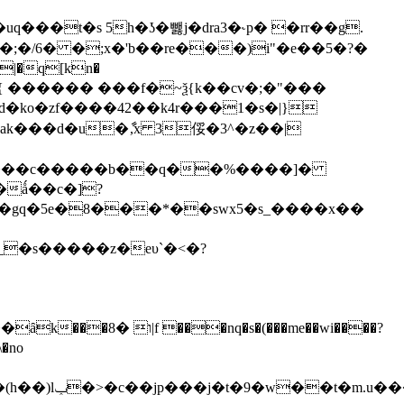
�h�uq���t�s 5h�ʖ�뺋j�dra3�˞p� �rr��g.
�/6� �;x�'b��re���)i"�e��5�?�
���f�%{ ������ ���f�~ѯ{k��cv�;�"���
gq�5e�8���*��swx5�s_����x��
�s�����z�eυ`�<�?
���q���3