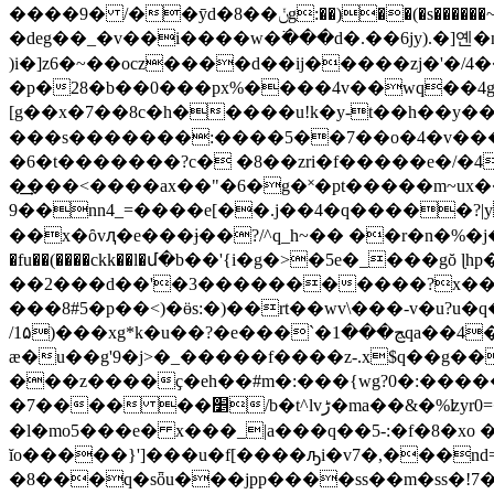
����9� /��ӯd�8��ݩg:��)��(�s������~΍�km&}/s��k�����"t,a�t��: ��^)du#}a � �/���co{����:b���)�it�
�deg��_�v��i����w�߳���d�.��6jy).�]옌�ny{g&�?���qme��.
)i�]z6�~��ocz����d��ij�����zj�'�/4����#�\da�
�p�28�b��0���px%����4v��wq��4g�
[g��x�7��8c�h�����u!k�y-t��h��y
���s�
������:����5��7��o�4�v���v
�6�t�������?c� �8��zri�f�����e�/�4
�͢���<����ax��"�6�g�˟�pt�����m~ux�� us���
9��nn4_=����e[��.j��4�q�����?|y�ω~j�h�
��x�ȏvԯ�e���ɉ��?/^q_h~�� ��r�n�%�j��l֯k�
�fu��(����ckk��l�մ�b��'{i�g�>�5e�_���gŏ
��2���d��'�3�����������?x���q�
���8#5�p��<)�ӫs:�)��rt��wv\���-v�u
/1۵)���xg*k�u��?�e���`�ﭷ���1qa��4��oq=�l���(���`����|v���`o�~(�i� ��|[����� s��-�8]�_�b�n(a�r���
æ�u��g'9�j>�_�����f����z-.x$q��g��
���z����
ҫ�eh��#m�:���{wg?0�:�����
�7���� ��׵/b�t^lvڑ�ma��&�%ʫyr0=����^ ��ޕ|�ea�8���r�_2�_c�-/�k�n7�ե�o��kh������s}
�l�mo5���e� x���_|a���q��5-:�f�8�x
ĭo�����}']���u�f[����ԡi�v7�,���nd=2
�8���q�sȫu���jpp����ss��m�ss�!7����y����ӂx�g��y