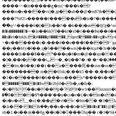
����<~�|n�����ڿ�m{^���k�|?
���7%#2!އ�����ŀ�����øh�|u�?�z��������"�;�wg��������r�s �v�~k����/��㎷��յ���-�|?
��q^^����6�[�fs��ת� �k��)�øe�fji')j�^nm�e�4�j��n�&��?��������vvwn�f�z�]mf�՞���z�><���}v//n��b���/9�b[�;� i�85�
�f�s�������?�ޟ�]n��kkf��kf�xf�{���$ҹ|��4���$���_�q��^9״mab���jw��i�im؏�e2bit2�2�9��?��m[r�
��x�kӵ�luk|h.f�)#����p9�����_qeef����v��vqj�w
܌�z������c�-���d��a���f��i�$^`ga�fp̤�!�?����"�e��2�c2�{�iuf
��y��hȼy�l��˲ʐ�5����wm]���itcμ#�3z
����[k���$��yׯ���q�f�m�@��ϗu������4�4��}��}�8�� ��j�s������[������ۛ���_�l�u�߈c-
�]�,��i�y�\��iݐ~\�_�ǉ��7� /� �=��ۼ��|����2��l�pq�� ��8���w�����o�g���.�2lu��cy�w� ���'�w
��lm,�6��}��) ��a����㡯��sxѥ�os���
�������� m�(�65sk;�,��k5 ��܈�,��n�f$�.z���k�.�cb6pxkd���� �5p��ʜǁ�1�v 6泃
�1�e�����#�b���o±���x*����k�ʵ��n'
����������6�$w�e2bӳd�sb�,x�ǖɪ�-
�c�k��z���p�ˊd#�w!r��nxnnrz�ts
�߳�ǟ���$ꚿ���'��u�cs�e�{�c�m�e�ʉ �f=8�
�s�o�oͮ__�a{�;��g�vl�e/ �hm�� �3�
�;k�/�ϟ�ॿ&��y��x�e��ӭ�\b��4�x�"��{
ob�2.�s��ӆk��#ڿ/��ʛ�2����hq�� c�:l�%k��z�]5?����omw��(�]�����4��������hn�i�c�@�-