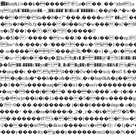
~,]��z���˹�0�kn�`�����vػ��g9�;*�w/��c��
�8�ҿ7"���,����u<* ��ߎ ���?h�xx5>�'����{ԁ��
x�#�b.fy��ֿ�� �0�̊�6sj*�w����u?�
8
��n�s䍓��}��\�� �j����l?
�$]�\<���� �r:w��3� ���z����zρ3
hw^&�-���y'�<͝�����w�^k�}��m�
��|/���gե;��i:�v}�\ݶ�c�m����?
��g�쥚kcfq�x�,� ���@\�9|{�ŏ��c����5�&���"��
�-����s'��yn�. �_�s��g��y����ļ|tv��&�}q�r
 ɭhp��ǫng��c �� -q³4��]�čw�6��xcƞ �m5 $.
cdo�*��h��o&�v0c,�v�hӎͱ0k&�g��x� 
?u�q��1��a����uaq���n1�y�oo'e������
p�#wjrr��ki�t�{n�����5���w�����gu
?~0�:��.��f����o� j�i��6����ótqo� u�[q
o ��\������ff7x����[������hw��
����j�ɑi?|q�4kwz����m'x�v�tf}: ť�1j�
������moכ�h|o�|%�� i|c�z��pg���9�qm��*