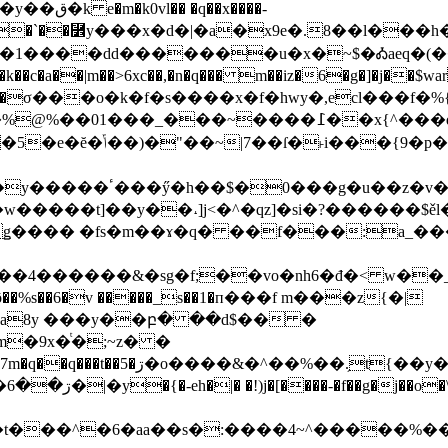
��x����-
�l:��i����`��⿾y���x�d�|�a�x9e�.8��l��
�1����dd�������u�x�~$�Ꭳaeq�(��;
4�qzyz��d�?m_�σ���o�k�f�s����x�f�hwy�,ecl
�ާ,x 3俀�3^�z��|
���b��q��%����]�
ǥ���� �fs�m��ɤ�q� ��f���:a_���
�4������&�sg�f;��vo�nh6�đ�< w��_
ô��%s��6�v �����_s��1�п���f m���z{�|
�a8y ���y��բ� ��d$�� �
�9x�ͭ�;~z� �
f ���nq�s�(���me��wi����?
:����4~^�����%��(h��)lݕ�>�c��jp���j�t�9�w��t�m.u���