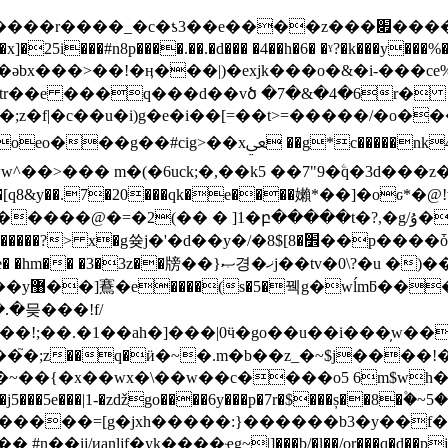
�z���׏�����ik���ega#�8n�#0>�l�g���� ����e�
25i���#n8p����.��.�d��� �4��h�6� �ˠ?�k���y���%�_�o�?m
ǝbx���>��!�ӊ���|)�exjk���o�&�i-���ce
��g��#cig>��xﴔ ��g*c�����nk4�-�f&��g�ӭ���8�m�y/đ�*-� �e|
���[q8&y��.7�20���qk�e����嬾*��]�oԍ*�
��<�
.�믖���!f/
�ah�]���|0ӵ�go��u��i���̦w���n�i�gc���ƿ���s�׶�%
�~��{�x��wx�\��w��c����o5 6m$wh
/ᴎanljf�yk����ҿg~|]���b/�l��/or���q�d��pj%