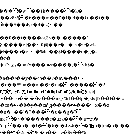
������w��{k����)�k�
��v8<$�6���m��i'�l�'d��ku��t��|
h��5��4yx�d� #��
;����g]��0펾��e�_ �_z�0�wi-
�i���o�g.;�%bu��$l����u�g�-
��n��/��y��cb��7�nv���
�i�e��8*un��m��:�m� ������?
a��o��m4��(�q�x�,��@�,�nmݰ|
�_ƫo��l��z���mq{%̆3��tp�pds'ʧ$��l�� o
���n�~��'�?����u��g�?
�߇4-k��/׼o�]m�o� ��|
��2j5�kt�n��r .v�$ӌ��%